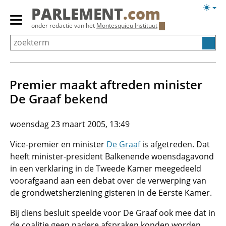
Overslaan
Licht
PARLEMENT
.com
en
weerg
Primair
onder redactie van het
Montesquieu Instituut
naar
menu
de
tonen/verbergen
inhoud
gaan
Premier maakt aftreden minister
De Graaf bekend
woensdag 23 maart 2005, 13:49
Vice-premier en minister
De Graaf
is afgetreden. Dat
heeft minister-president Balkenende woensdagavond
in een verklaring in de Tweede Kamer meegedeeld
voorafgaand aan een debat over de verwerping van
de grondwetsherziening gisteren in de Eerste Kamer.
Bij diens besluit speelde voor De Graaf ook mee dat in
de coalitie geen nadere afspraken konden worden