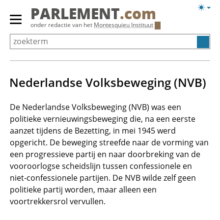
Overslaan
Licht
PARLEMENT
.com
en
weerg
Primair
onder redactie van het
Montesquieu Instituut
naar
menu
de
tonen/verbergen
inhoud
gaan
Nederlandse Volksbeweging (NVB)
De Nederlandse Volksbeweging (NVB) was een
politieke vernieuwingsbeweging die, na een eerste
aanzet tijdens de Bezetting, in mei 1945 werd
opgericht. De beweging streefde naar de vorming van
een progressieve partij en naar doorbreking van de
vooroorlogse scheidslijn tussen confessionele en
niet-confessionele partijen. De NVB wilde zelf geen
politieke partij worden, maar alleen een
voortrekkersrol vervullen.