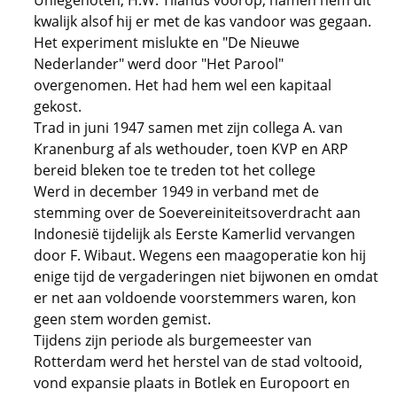
Uniegenoten, H.W. Tilanus voorop, namen hem dit
kwalijk alsof hij er met de kas vandoor was gegaan.
Het experiment mislukte en "De Nieuwe
Nederlander" werd door "Het Parool"
overgenomen. Het had hem wel een kapitaal
gekost.
Trad in juni 1947 samen met zijn collega A. van
Kranenburg af als wethouder, toen KVP en ARP
bereid bleken toe te treden tot het college
Werd in december 1949 in verband met de
stemming over de Soevereiniteitsoverdracht aan
Indonesië tijdelijk als Eerste Kamerlid vervangen
door F. Wibaut. Wegens een maagoperatie kon hij
enige tijd de vergaderingen niet bijwonen en omdat
er net aan voldoende voorstemmers waren, kon
geen stem worden gemist.
Tijdens zijn periode als burgemeester van
Rotterdam werd het herstel van de stad voltooid,
vond expansie plaats in Botlek en Europoort en