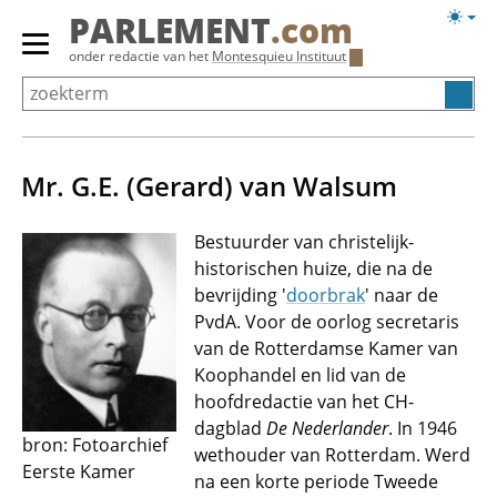
Overslaan
Licht
PARLEMENT
.com
en
weerg
Primair
onder redactie van het
Montesquieu Instituut
naar
menu
de
tonen/verbergen
inhoud
gaan
Mr. G.E. (Gerard) van Walsum
Bestuurder van christelijk-
historischen huize, die na de
bevrijding '
doorbrak
' naar de
PvdA. Voor de oorlog secretaris
van de Rotterdamse Kamer van
Koophandel en lid van de
hoofdredactie van het CH-
dagblad
De Nederlander
. In 1946
bron: Fotoarchief
wethouder van Rotterdam. Werd
Eerste Kamer
na een korte periode Tweede