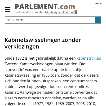
Overslaan
Licht
PARLEMENT
.com
en
weerg
Primair
onder redactie van het
Montesquieu Instituut
naar
menu
de
tonen/verbergen
inhoud
gaan
Kabinetswisselingen zonder
verkiezingen
Sinds 1972 is het gebruikelijk dat na een
kabinetscrisis
Tweede Kamerverkiezingen plaatsvinden. Die
'conventie' was een reactie op de tussentijdse
kabinetswisseling in 1965 toen, zonder dat de kiezers
zich hadden kunnen uitspreken, een centrumrechts
kabinet werd opgevolgd door een centrumlinks
kabinet. Vanwege de nadien ontstane conventie dat
kiezers eerst moesten oordelen, werden er na alle
volgende crises (1977, 1982, 1989, 2003, 2006, 2010,