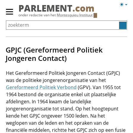
Overslaan
Licht
PARLEMENT
.com
en
weerg
Primair
onder redactie van het
Montesquieu Instituut
naar
menu
de
tonen/verbergen
inhoud
gaan
GPJC (Gereformeerd Politiek
Jongeren Contact)
Het Gereformeerd Politiek Jongeren Contact (GPJC)
was de politieke jongerenorganisatie van het
Gereformeerd Politiek Verbond
(GPV). Van 1955 tot
1964 bestond de organisatie enkel uit plaatselijke
afdelingen. In 1964 kwam de landelijke
jongerenorganisatie tot stand. Op het hoogtepunt
kende het GPJC ongeveer 1500 leden. Na het
weglopen van de leden en het opraken van de
financiële middelen, richtte het GPJC zich op een fusie