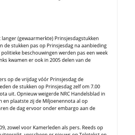
t langer (gewaarmerkte) Prinsjesdagstukken
n de stukken pas op Prinsjesdag na aanbieding
 politieke beschouwingen werden pas een week
ks kwamen er ook in 2005 delen van de
ers op de vrijdag vóór Prinsjesdag de
den de stukken op Prinsjesdag zelf om 7.00
ota uit. Opnieuw weigerde NRC Handelsblad in
en plaatste zij de Miljoenennota al op
waren de dag ervoor onder embargo aan de
09, zowel voor Kamerleden als pers. Reeds op
uitgereikt, verscheen er nieuws op Teletekst en