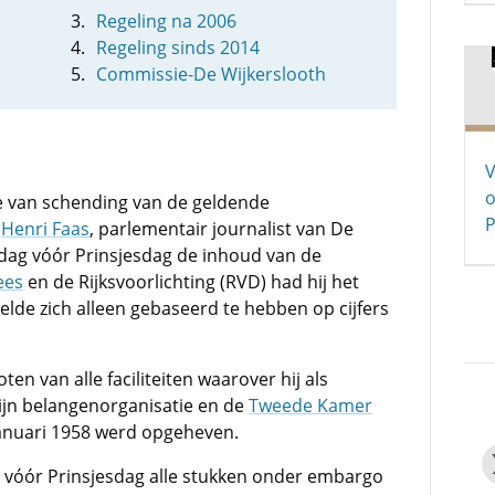
Regeling na 2006
Regeling sinds 2014
Commissie-De Wijkerslooth
V
o
ke van schending van de geldende
P
.
Henri Faas
, parlementair journalist van De
rdag vóór Prinsjesdag de inhoud van de
ees
en de Rijksvoorlichting (RVD) had hij het
de zich alleen gebaseerd te hebben op cijfers
oten van alle faciliteiten waarover hij als
Zijn belangenorganisatie en de
Tweede Kamer
januari 1958 werd opgeheven.
g vóór Prinsjesdag alle stukken onder embargo