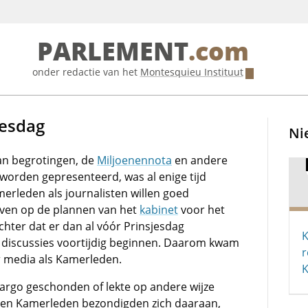
PARLEMENT
.com
onder redactie van het
Montesquieu Instituut
jesdag
Ni
van begrotingen, de
Miljoenennota
en andere
worden gepresenteerd, was al enige tijd
erleden als journalisten willen goed
ven op de plannen van het
kabinet
voor het
hter dat er dan al vóór Prinsjesdag
K
discussies voortijdig beginnen. Daarom kwam
r
r media als Kamerleden.
K
argo geschonden of lekte op andere wijze
en en Kamerleden bezondigden zich daaraan,