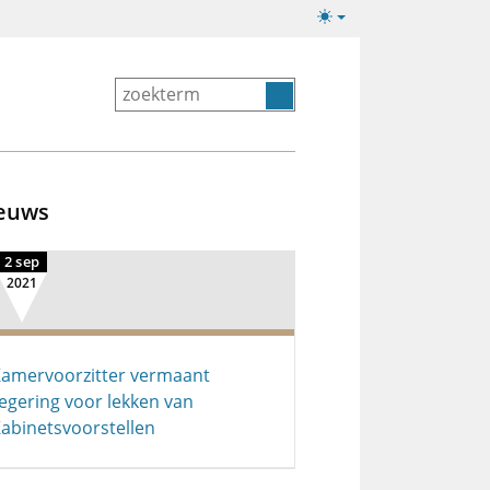
Lichte/donkere
weergave
euws
2 sep
2021
amervoorzitter vermaant
egering voor lekken van
abinetsvoorstellen