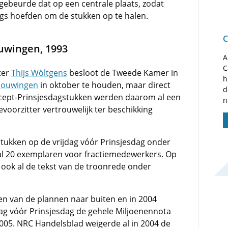
 gebeurde dat op een centrale plaats, zodat
angs hoefden om de stukken op te halen.
C
uwingen, 1993
A
C
ter
Thijs Wöltgens
besloot de Tweede Kamer in
h
houwingen
in oktober te houden, maar direct
d
ncept-Prinsjesdagstukken werden daarom al een
n
voorzitter vertrouwelijk ter beschikking
tukken op de vrijdag vóór Prinsjesdag onder
l 20 exemplaren voor fractiemedewerkers. Op
ook al de tekst van de troonrede onder
en van de plannen naar buiten en in 2004
ag vóór Prinsjesdag de gehele Miljoenennota
2005. NRC Handelsblad weigerde al in 2004 de