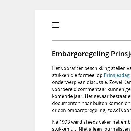
Overslaan
en
naar
de
Primair
inhoud
menu
gaan
tonen/verbergen
Embargoregeling Prins
Het vooraf ter beschikking stellen 
stukken die formeel op
Prinsjesdag
onderwerp van discussie. Zowel Kam
voorbereid commentaar kunnen ge
komende jaar. Het gevaar bestaat ec
documenten naar buiten komen en 
er een embargoregeling, zowel voo
Na 1993 werd steeds vaker het emb
stukken uit. Niet alleen journalist