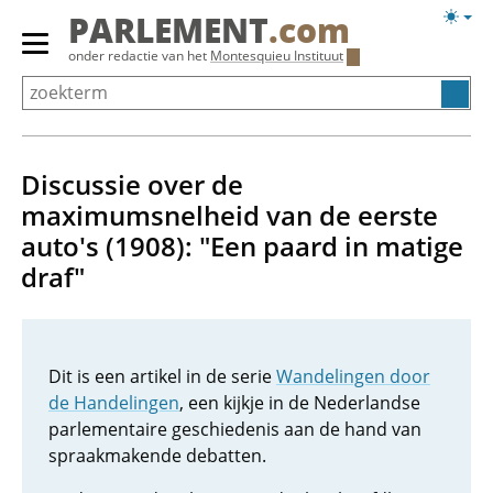
Overslaan
Licht
PARLEMENT
.com
en
weerg
Primair
onder redactie van het
Montesquieu Instituut
naar
menu
de
tonen/verbergen
inhoud
gaan
Discussie over de
maximumsnelheid van de eerste
auto's (1908): "Een paard in matige
draf"
Dit is een artikel in de serie
Wandelingen door
de Handelingen
, een kijkje in de Nederlandse
parlementaire geschiedenis aan de hand van
spraakmakende debatten.