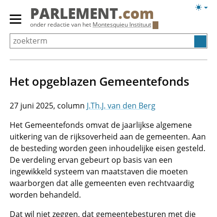
Overslaan
Licht
PARLEMENT
.com
en
weerg
Primair
onder redactie van het
Montesquieu Instituut
naar
menu
de
tonen/verbergen
inhoud
gaan
Het opgeblazen Gemeentefonds
27 juni 2025
J.Th.J. van den Berg
Het Gemeentefonds omvat de jaarlijkse algemene
uitkering van de rijksoverheid aan de gemeenten. Aan
de besteding worden geen inhoudelijke eisen gesteld.
De verdeling ervan gebeurt op basis van een
ingewikkeld systeem van maatstaven die moeten
waarborgen dat alle gemeenten even rechtvaardig
worden behandeld.
Dat wil niet zeggen, dat gemeentebesturen met die