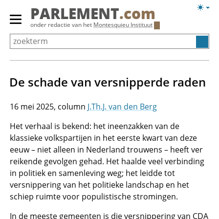
Overslaan
Licht
PARLEMENT
.com
en
weerg
Primair
onder redactie van het
Montesquieu Instituut
naar
menu
de
tonen/verbergen
inhoud
gaan
De schade van versnipperde raden
16 mei 2025
J.Th.J. van den Berg
Het verhaal is bekend: het ineenzakken van de
klassieke volkspartijen in het eerste kwart van deze
eeuw – niet alleen in Nederland trouwens – heeft ver
reikende gevolgen gehad. Het haalde veel verbinding
in politiek en samenleving weg; het leidde tot
versnippering van het politieke landschap en het
schiep ruimte voor populistische stromingen.
In de meeste gemeenten is die versnippering van CDA