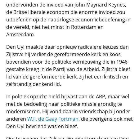
ondervonden de invloed van John Maynard Keynes,
de Britse liberale econoom die enorme invloed zou
uitoefenen op de naoorlogse economiebeoefening in
de wereld, niet het minst in Rotterdam en
Amsterdam.
Den Uyl maakte daar opnieuw radicalere keuzes dan
Zijlstra: hij verliet de gereformeerde kerk en koos
bovendien voor de politieke vernieuwing die in 1946
gestalte kreeg in de Partij van de Arbeid. Zijlstra bleef
lid van de gereformeerde kerk, zij het een kritisch en
zelfstandig denkend lid.
In politiek opzicht hield hij vast aan de ARP, maar wel
met de bedoeling haar politieke missie grondig te
moderniseren. Hij vond daarin vriendschap bij onder
anderen
W.F. de Gaay Fortman
, die overigens ook met
Den Uyl bevriend was en bleef.
Om te zeggen dat Zijlstra zijn ministerschap aan Den