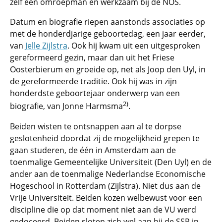
zelf een omroepman en werkzaam bij de NOS.
Datum en biografie riepen aanstonds associaties op
met de honderdjarige geboortedag, een jaar eerder,
van
Jelle Zijlstra
. Ook hij kwam uit een uitgesproken
gereformeerd gezin, maar dan uit het Friese
Oosterbierum en groeide op, net als Joop den Uyl, in
de gereformeerde traditie. Ook hij was in zijn
honderdste geboortejaar onderwerp van een
2)
biografie, van Jonne Harmsma
.
Beiden wisten te ontsnappen aan al te dorpse
geslotenheid doordat zij de mogelijkheid grepen te
gaan studeren, de één in Amsterdam aan de
toenmalige Gemeentelijke Universiteit (Den Uyl) en de
ander aan de toenmalige Nederlandse Economische
Hogeschool in Rotterdam (Zijlstra). Niet dus aan de
Vrije Universiteit. Beiden kozen welbewust voor een
discipline die op dat moment niet aan de VU werd
gedoceerd. Beiden sloten zich wel aan bij de SSR in