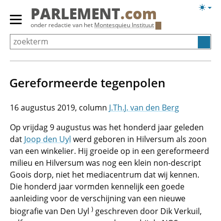
Overslaan
Licht
PARLEMENT
.com
en
weerg
Primair
onder redactie van het
Montesquieu Instituut
naar
menu
de
tonen/verbergen
inhoud
gaan
Gereformeerde tegenpolen
16 augustus 2019
J.Th.J. van den Berg
Op vrijdag 9 augustus was het honderd jaar geleden
dat
Joop den Uyl
werd geboren in Hilversum als zoon
van een winkelier. Hij groeide op in een gereformeerd
milieu en Hilversum was nog een klein non-descript
Goois dorp, niet het mediacentrum dat wij kennen.
Die honderd jaar vormden kennelijk een goede
aanleiding voor de verschijning van een nieuwe
)
biografie van Den Uyl
geschreven door Dik Verkuil,