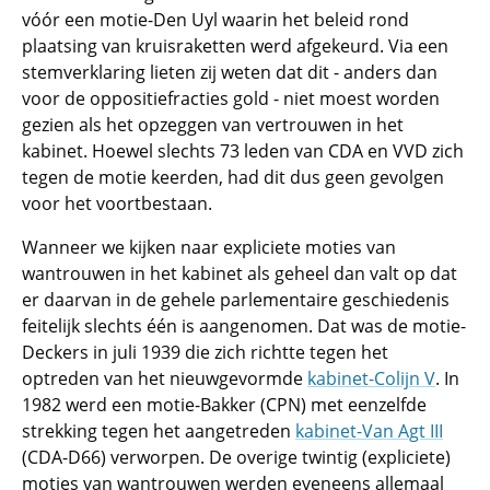
vóór een motie-Den Uyl waarin het beleid rond
plaatsing van kruisraketten werd afgekeurd. Via een
stemverklaring lieten zij weten dat dit - anders dan
voor de oppositiefracties gold - niet moest worden
gezien als het opzeggen van vertrouwen in het
kabinet. Hoewel slechts 73 leden van CDA en VVD zich
tegen de motie keerden, had dit dus geen gevolgen
voor het voortbestaan.
Wanneer we kijken naar expliciete moties van
wantrouwen in het kabinet als geheel dan valt op dat
er daarvan in de gehele parlementaire geschiedenis
feitelijk slechts één is aangenomen. Dat was de motie-
Deckers in juli 1939 die zich richtte tegen het
optreden van het nieuwgevormde
kabinet-Colijn V
. In
1982 werd een motie-Bakker (CPN) met eenzelfde
strekking tegen het aangetreden
kabinet-Van Agt III
(CDA-D66) verworpen. De overige twintig (expliciete)
moties van wantrouwen werden eveneens allemaal