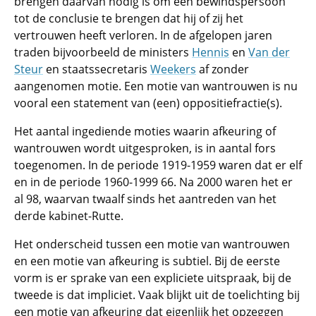
brengen daarvan nodig is om een bewindspersoon
tot de conclusie te brengen dat hij of zij het
vertrouwen heeft verloren. In de afgelopen jaren
traden bijvoorbeeld de ministers
Hennis
en
Van der
Steur
en staatssecretaris
Weekers
af zonder
aangenomen motie. Een motie van wantrouwen is nu
vooral een statement van (een) oppositiefractie(s).
Het aantal ingediende moties waarin afkeuring of
wantrouwen wordt uitgesproken, is in aantal fors
toegenomen. In de periode 1919-1959 waren dat er elf
en in de periode 1960-1999 66. Na 2000 waren het er
al 98, waarvan twaalf sinds het aantreden van het
derde kabinet-Rutte.
Het onderscheid tussen een motie van wantrouwen
en een motie van afkeuring is subtiel. Bij de eerste
vorm is er sprake van een expliciete uitspraak, bij de
tweede is dat impliciet. Vaak blijkt uit de toelichting bij
een motie van afkeuring dat eigenlijk het opzeggen