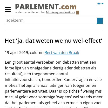
Overslaan
Licht
PARLEMENT
.com
en
weerg
Primair
onder redactie van het
Montesquieu Instituut
naar
menu
de
tonen/verbergen
inhoud
gaan
Het 'ja, dat weten we nu wel-effect'
19 april 2019
Bert van den Braak
Een groot aantal verzoeken om debatten (met een
forse lijst van onafgedane dertigledendebatten als
resultaat), een toegenomen aantal
initiatiefvoorstellen, honderden Kamervragen en vele
moties: het zijn allemaal uitingen van toegenomen
parlementaire activiteit. Daar is op zichzelf weinig mis
mee, al geldt voor sommige 'wapens' wel steeds meer
dat het parlement als geheel zich ermee in eigen voet