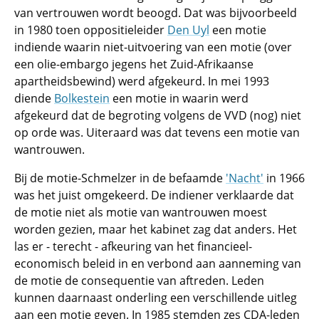
van vertrouwen wordt beoogd. Dat was bijvoorbeeld
in 1980 toen oppositieleider
Den Uyl
een motie
indiende waarin niet-uitvoering van een motie (over
een olie-embargo jegens het Zuid-Afrikaanse
apartheidsbewind) werd afgekeurd. In mei 1993
diende
Bolkestein
een motie in waarin werd
afgekeurd dat de begroting volgens de VVD (nog) niet
op orde was. Uiteraard was dat tevens een motie van
wantrouwen.
Bij de motie-Schmelzer in de befaamde
'Nacht'
in 1966
was het juist omgekeerd. De indiener verklaarde dat
de motie niet als motie van wantrouwen moest
worden gezien, maar het kabinet zag dat anders. Het
las er - terecht - afkeuring van het financieel-
economisch beleid in en verbond aan aanneming van
de motie de consequentie van aftreden. Leden
kunnen daarnaast onderling een verschillende uitleg
aan een motie geven. In 1985 stemden zes CDA-leden