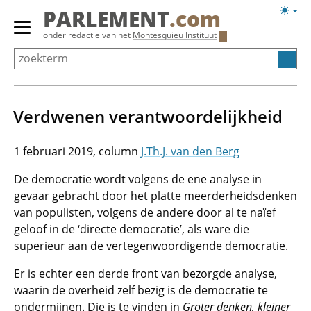
Overslaan
Licht
PARLEMENT
.com
en
weerg
Primair
onder redactie van het
Montesquieu Instituut
naar
menu
de
tonen/verbergen
inhoud
gaan
Verdwenen verantwoordelijkheid
1 februari 2019
J.Th.J. van den Berg
De democratie wordt volgens de ene analyse in
gevaar gebracht door het platte meerderheidsdenken
van populisten, volgens de andere door al te naïef
geloof in de ‘directe democratie’, als ware die
superieur aan de vertegenwoordigende democratie.
Er is echter een derde front van bezorgde analyse,
waarin de overheid zelf bezig is de democratie te
ondermijnen. Die is te vinden in
Groter denken, kleiner