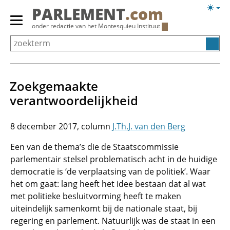
Overslaan
Licht
PARLEMENT
.com
en
weerg
Primair
onder redactie van het
Montesquieu Instituut
naar
menu
de
tonen/verbergen
inhoud
gaan
Zoekgemaakte
verantwoordelijkheid
8 december 2017
J.Th.J. van den Berg
Een van de thema’s die de Staatscommissie
parlementair stelsel problematisch acht in de huidige
democratie is ‘de verplaatsing van de politiek’. Waar
het om gaat: lang heeft het idee bestaan dat al wat
met politieke besluitvorming heeft te maken
uiteindelijk samenkomt bij de nationale staat, bij
regering en parlement. Natuurlijk was de staat in een