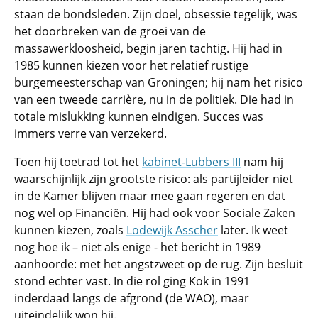
staan de bondsleden. Zijn doel, obsessie tegelijk, was
het doorbreken van de groei van de
massawerkloosheid, begin jaren tachtig. Hij had in
1985 kunnen kiezen voor het relatief rustige
burgemeesterschap van Groningen; hij nam het risico
van een tweede carrière, nu in de politiek. Die had in
totale mislukking kunnen eindigen. Succes was
immers verre van verzekerd.
Toen hij toetrad tot het
kabinet-Lubbers III
nam hij
waarschijnlijk zijn grootste risico: als partijleider niet
in de Kamer blijven maar mee gaan regeren en dat
nog wel op Financiën. Hij had ook voor Sociale Zaken
kunnen kiezen, zoals
Lodewijk Asscher
later. Ik weet
nog hoe ik – niet als enige - het bericht in 1989
aanhoorde: met het angstzweet op de rug. Zijn besluit
stond echter vast. In die rol ging Kok in 1991
inderdaad langs de afgrond (de WAO), maar
uiteindelijk won hij.