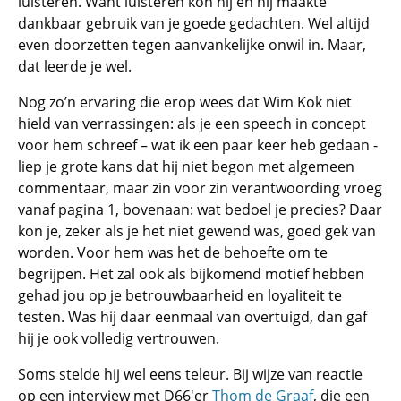
luisteren. Want luisteren kon hij en hij maakte
dankbaar gebruik van je goede gedachten. Wel altijd
even doorzetten tegen aanvankelijke onwil in. Maar,
dat leerde je wel.
Nog zo’n ervaring die erop wees dat Wim Kok niet
hield van verrassingen: als je een speech in concept
voor hem schreef – wat ik een paar keer heb gedaan -
liep je grote kans dat hij niet begon met algemeen
commentaar, maar zin voor zin verantwoording vroeg
vanaf pagina 1, bovenaan: wat bedoel je precies? Daar
kon je, zeker als je het niet gewend was, goed gek van
worden. Voor hem was het de behoefte om te
begrijpen. Het zal ook als bijkomend motief hebben
gehad jou op je betrouwbaarheid en loyaliteit te
testen. Was hij daar eenmaal van overtuigd, dan gaf
hij je ook volledig vertrouwen.
Soms stelde hij wel eens teleur. Bij wijze van reactie
op een interview met D66'er
Thom de Graaf
, die een