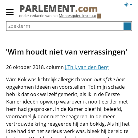
Overslaan
Licht
PARLEMENT
.com
en
weerg
Primair
onder redactie van het
Montesquieu Instituut
naar
menu
de
tonen/verbergen
inhoud
gaan
'Wim houdt niet van verrassingen'
26 oktober 2018
J.Th.J. van den Berg
Wim Kok was lichtelijk allergisch voor
‘out of the box’
opgekomen ideeën en voorstellen. Tot mijn schade
heb ik dat ook wel zelf gemerkt, als ik in de Eerste
Kamer ideeën opwierp waarover ik nooit eerder met
hem had gesproken. In de Kamer bleef hij beleefd,
voornamelijk door niet te reageren. In de meer
vertrouwde kring reageerde hij dan bokkig. Als hij het
idee had dat het serieus werk was, bleek hij bereid te