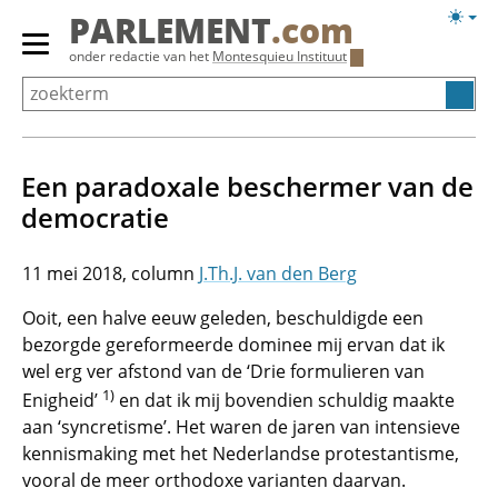
Overslaan
Licht
PARLEMENT
.com
en
weerg
Primair
onder redactie van het
Montesquieu Instituut
naar
menu
de
tonen/verbergen
inhoud
gaan
Een paradoxale beschermer van de
democratie
11 mei 2018
J.Th.J. van den Berg
Ooit, een halve eeuw geleden, beschuldigde een
bezorgde gereformeerde dominee mij ervan dat ik
wel erg ver afstond van de ‘Drie formulieren van
1)
Enigheid’
en dat ik mij bovendien schuldig maakte
aan ‘syncretisme’. Het waren de jaren van intensieve
kennismaking met het Nederlandse protestantisme,
vooral de meer orthodoxe varianten daarvan.