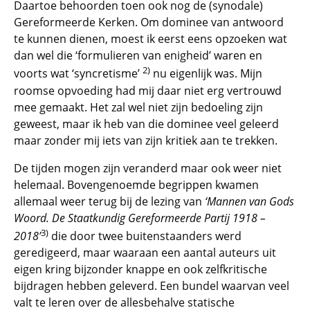
Daartoe behoorden toen ook nog de (synodale)
Gereformeerde Kerken. Om dominee van antwoord
te kunnen dienen, moest ik eerst eens opzoeken wat
dan wel die ‘formulieren van enigheid’ waren en
2)
voorts wat ‘syncretisme’
nu eigenlijk was. Mijn
roomse opvoeding had mij daar niet erg vertrouwd
mee gemaakt. Het zal wel niet zijn bedoeling zijn
geweest, maar ik heb van die dominee veel geleerd
maar zonder mij iets van zijn kritiek aan te trekken.
De tijden mogen zijn veranderd maar ook weer niet
helemaal. Bovengenoemde begrippen kwamen
allemaal weer terug bij de lezing van
‘Mannen van Gods
Woord.
De Staatkundig Gereformeerde Partij 1918 –
3)
2018’
die door twee buitenstaanders werd
geredigeerd, maar waaraan een aantal auteurs uit
eigen kring bijzonder knappe en ook zelfkritische
bijdragen hebben geleverd. Een bundel waarvan veel
valt te leren over de allesbehalve statische