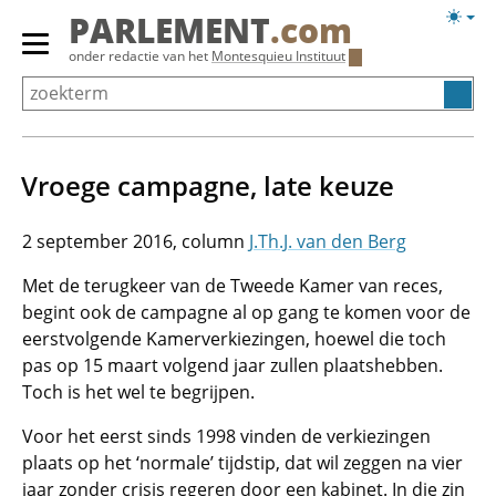
Overslaan
Licht
PARLEMENT
.com
en
weerg
Primair
onder redactie van het
Montesquieu Instituut
naar
menu
de
tonen/verbergen
inhoud
gaan
Vroege campagne, late keuze
2 september 2016
J.Th.J. van den Berg
Met de terugkeer van de Tweede Kamer van reces,
begint ook de campagne al op gang te komen voor de
eerstvolgende Kamerverkiezingen, hoewel die toch
pas op 15 maart volgend jaar zullen plaatshebben.
Toch is het wel te begrijpen.
Voor het eerst sinds 1998 vinden de verkiezingen
plaats op het ‘normale’ tijdstip, dat wil zeggen na vier
jaar zonder crisis regeren door een kabinet. In die zin