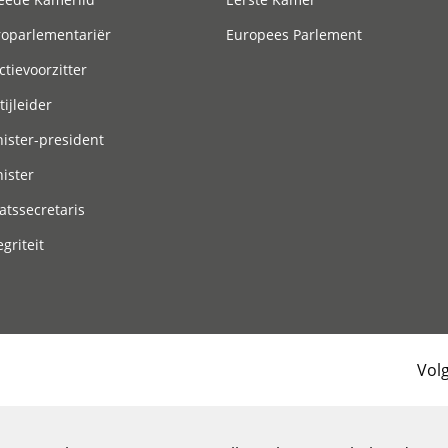
roparlementariër
Europees Parlement
ctievoorzitter
tijleider
ister-president
ister
atssecretaris
egriteit
Vol