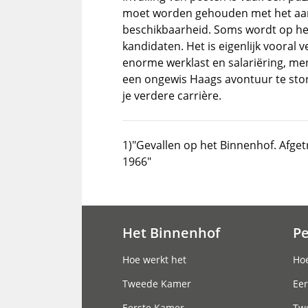
moet worden gehouden met het aan
beschikbaarheid. Soms wordt op he
kandidaten. Het is eigenlijk vooral
enorme werklast en salariëring, mens
een ongewis Haags avontuur te stort
je verdere carrière.
1)"Gevallen op het Binnenhof. Afget
1966"
Het Binnenhof
P
Hoofdnavigatie
Hoe werkt het
Hoe
Tweede Kamer
Eer
Eerste Kamer
Tw