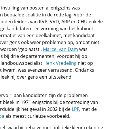
 invulling van posten al enigszins was
 bepaalde coalitie in de rede lag. Vóór de
adden leiders van KVP, VVD, ARP en CHU enkele
e kandidaten. De vorming van het kabinet-
rmatie' van een deelkabinet, met kandidaat-
 overigens ook weer problemen op, omdat niet
 worden 'geplaatst'.
Marcel van Dam
was
s bij drie departementen, voordat hij op
t landbouwspecialist
Henk Vredeling
niet op
t kwam, was evenzeer verrassend. Ondanks
leek hij overigens een uitstekend
servoir' aan kandidaten zijn de problemen
 bleek in 1971 enigszins bij de toetreding van
duidelijk het geval in 2002 bij de
LPF
, met de
oa
als meest curieuze voorbeeld.
zel, waarbij behalve met politieke kleur rekening