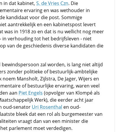
n in dat kabinet,
S. de Vries Czn
. Die
lementaire ervaring en was wethouder in
jfde kandidaat voor die post. Sommige
niet aantrekkelijk en een kabinetspost levert
t was in 1918 zo en dat is nu wellicht nog meer
 in verhouding tot het bedrijfsleven - niet
loop van de geschiedenis diverse kandidaten die
bewindspersoon zal worden, is lang niet altijd
ers zonder politieke of bestuurlijk-ambtelijke
k noem Mansholt, Zijlstra, De Jager, Wijers en
entaire of bestuurlijke ervaring, waren veel
rden aan
Piet Engels
(opvolger van Klompé als
Maatschappelijk Werk), die eerder acht jaar
an oud-senator
Uri Rosenthal
en oud-
 laatste bleek dat een rol als burgemeester van
liteiten vraagt dan van een minister die
 het parlement moet verdedigen.