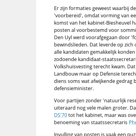
Er zijn formaties geweest waarbij de
'voorbereid', omdat vorming van een
komst van het kabinet-Biesheuvel h
posten al voorbestemd voor sommig
Den Uyl werd voorafgegaan door 'fo
bewindslieden. Dat leverde op zich
alle kandidaten gemakkelijk konden
zodoende kandidaat-staatssecretari
Volkshuisvesting terecht kwam. Da
Landbouw maar op Defensie terech
diens soms wat afwijkende gedrag b
defensieminister.
Voor partijen zonder 'natuurlijk re
uiteraard nog vele malen groter. Dat
DS'70
tot het kabinet, maar was over
benoeming van staatssecretaris
Ph
Invulling van posten is vaak een puz