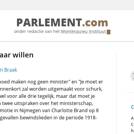
PARLEMENT
.com
onder redactie van het
Montesquieu Instituut
aar willen
en Braak
 hoed maken nog geen minister" en "Je moet er
binnenkort zal worden uitgemaakt voor schurk,
l voor alle drie tegelijk, maar dat moet je
jn twee uitspraken over het ministerschap,
C
motie in Nijmegen van Charlotte Brand op 8
r gevallen bewindslieden in de periode 1918-
A
C
h