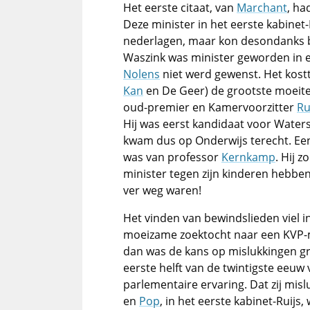
Het eerste citaat, van
Marchant
, ha
Deze minister in het eerste kabine
nederlagen, maar kon desondanks b
Waszink was minister geworden in 
Nolens
niet werd gewenst. Het kost
Kan
en De Geer) de grootste moeite
oud-premier en Kamervoorzitter
Ru
Hij was eerst kandidaat voor Water
kwam dus op Onderwijs terecht. Een
was van professor
Kernkamp
. Hij 
minister tegen zijn kinderen hebben 
ver weg waren!
Het vinden van bewindslieden viel i
moeizame zoektocht naar een KVP-m
dan was de kans op mislukkingen gr
eerste helft van de twintigste eeuw 
parlementaire ervaring. Dat zij misl
en
Pop
, in het eerste kabinet-Ruijs