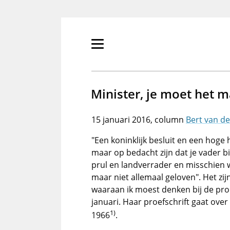
Overslaan
en
naar
de
Primair
inhoud
menu
gaan
tonen/verbergen
Minister, je moet het m
15 januari 2016
Bert van d
"Een koninklijk besluit en een hoge
maar op bedacht zijn dat je vader 
prul en landverrader en misschien we
maar niet allemaal geloven". Het zi
waaraan ik moest denken bij de pro
januari. Haar proefschrift gaat ove
1)
1966
.