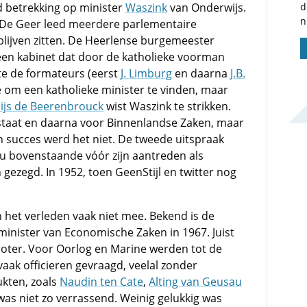
d
d betrekking op minister
Waszink
van Onderwijs.
n
t-De Geer leed meerdere parlementaire
lijven zitten. De Heerlense burgemeester
een kabinet dat door de katholieke voorman
te de formateurs (eerst
J. Limburg
en daarna
J.B.
 om een katholieke minister te vinden, maar
ijs de Beerenbrouck
wist Waszink te strikken.
staat en daarna voor Binnenlandse Zaken, maar
 succes werd het niet. De tweede uitspraak
zou bovenstaande vóór zijn aantreden als
gezegd. In 1952, toen GeenStijl en twitter nog
n het verleden vaak niet mee. Bekend is de
inister van Economische Zaken in 1967. Juist
oter. Voor Oorlog en Marine werden tot de
vaak officieren gevraagd, veelal zonder
ukten, zoals
Naudin ten Cate
,
Alting van Geusau
, was niet zo verrassend. Weinig gelukkig was