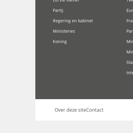
Partij
Eu
Regering en kabinet
Fra
Ministeries
Par
Koning
Min
Min
Sta
Int
Over deze site
Contact
Footer