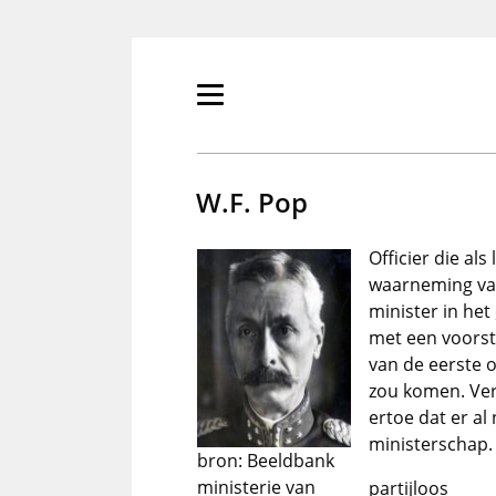
Overslaan
en
naar
de
Primair
inhoud
menu
gaan
tonen/verbergen
W.F. Pop
Officier die al
waarneming van
minister in het
met een voorst
van de eerste 
zou komen. Ver
ertoe dat er al
ministerschap.
bron: Beeldbank
ministerie van
partijloos