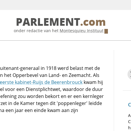
PARLEMENT
.com
onder redactie van het
Montesquieu Instituut
s luitenant-generaal in 1918 werd belast met de
 het Opperbevel van Land- en Zeemacht. Als
eerste kabinet-Ruijs de Beerenbrouck
kwam hij
el voor een Dienstplichtwet, waardoor de duur
oefening zou worden bekort en er een kernleger
zet in de Kamer tegen dit 'poppenleger' leidde
C
 na een jaar een einde kwam aan zijn
A
C
h