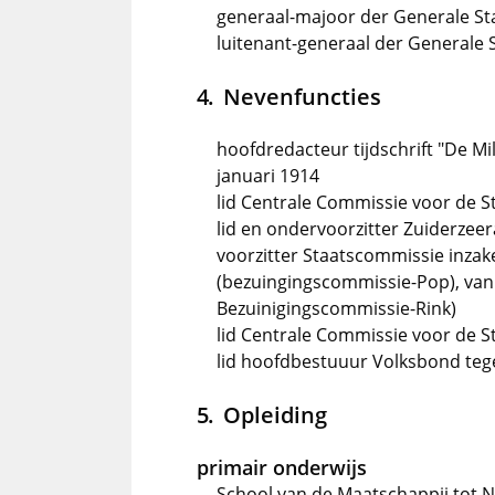
generaal-majoor der Generale St
luitenant-generaal der Generale 
Nevenfuncties
hoofdredacteur tijdschrift "De Mi
januari 1914
lid Centrale Commissie voor de St
lid en ondervoorzitter Zuiderzee
voorzitter Staatscommissie inzake
(bezuingingscommissie-Pop), van 1 
Bezuinigingscommissie-Rink)
lid Centrale Commissie voor de Sta
lid hoofdbestuuur Volksbond teg
Opleiding
primair onderwijs
School van de Maatschappij tot N