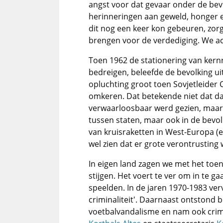
angst voor dat gevaar onder de bev
herinneringen aan geweld, honger e
dit nog een keer kon gebeuren, zor
brengen voor de verdediging. We a
Toen 1962 de stationering van kern
bedreigen, beleefde de bevolking u
opluchting groot toen Sovjetleider 
omkeren. Dat betekende niet dat daa
verwaarloosbaar werd gezien, maar 
tussen staten, maar ook in de bevol
van kruisraketten in West-Europa (e
wel zien dat er grote verontrustin
In eigen land zagen we met het toen
stijgen. Het voert te ver om in te ga
speelden. In de jaren 1970-1983 ve
criminaliteit'. Daarnaast ontstond b
voetbalvandalisme en nam ook crimina