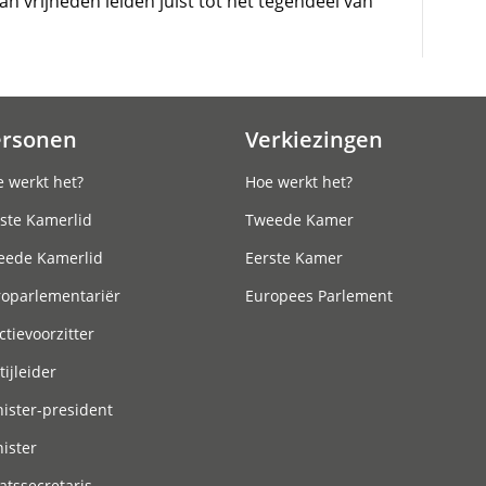
n vrijheden leiden juist tot het tegendeel van
ersonen
Verkiezingen
 werkt het?
Hoe werkt het?
ste Kamerlid
Tweede Kamer
eede Kamerlid
Eerste Kamer
roparlementariër
Europees Parlement
ctievoorzitter
tijleider
ister-president
ister
atssecretaris