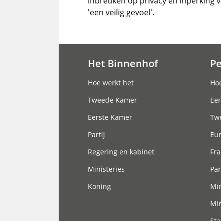
inbreuken op privacy en inperking va
'een veilig gevoel'.
Het Binnenhof
P
Hoofdnavigatie
Hoe werkt het
Hoe
Tweede Kamer
Eer
Eerste Kamer
Tw
Partij
Eu
Regering en kabinet
Fra
Ministeries
Par
Koning
Min
Min
Sta