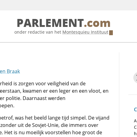
PARLEMENT
.com
onder redactie van het
Montesquieu Instituut
den Braak
heid is zorgen voor veiligheid van de
eerstaan, kwamen er een leger en een vloot, en
er politie. Daarnaast werden
roepen.
C
trof, was het beeld lange tijd simpel. De vijand
A
jzonder uit de Sovjet-Unie, die immers over
C
 Het is nu moeilijk voorstellen hoe groot de
h