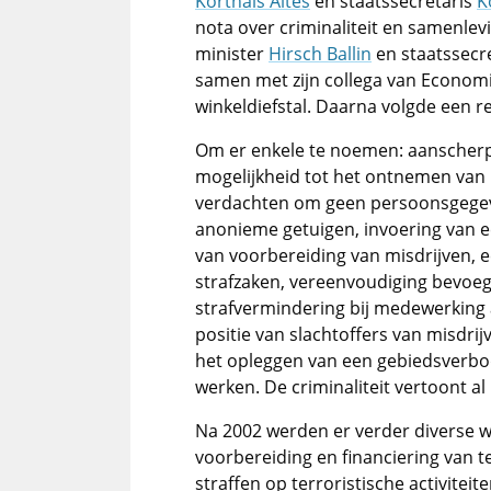
Korthals Altes
en staatssecretaris
K
nota over criminaliteit en samenlev
minister
Hirsch Ballin
en staatssecr
samen met zijn collega van Econom
winkeldiefstal. Daarna volgde een re
Om er enkele te noemen: aanscherpi
mogelijkheid tot het ontnemen van 
verdachten om geen persoonsgegev
anonieme getuigen, invoering van een
van voorbereiding van misdrijven, e
strafzaken, vereenvoudiging bevoeg
strafvermindering bij medewerking a
positie van slachtoffers van misdrij
het opleggen van een gebiedsverbod. D
werken. De criminaliteit vertoont al
Na 2002 werden er verder diverse 
voorbereiding en financiering van t
straffen op terroristische activite