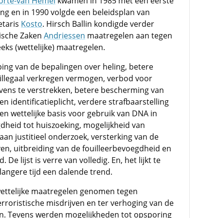
orte-van Hemel
kwamen in 1985 met een eerste
ing en in 1990 volgde een beleidsplan van
etaris
Kosto
. Hirsch Ballin kondigde verder
ische Zaken
Andriessen
maatregelen aan tegen
eks (wettelijke) maatregelen.
ng van de bepalingen over heling, betere
illegaal verkregen vermogen, verbod voor
ens te verstrekken, betere bescherming van
 identificatieplicht, verdere strafbaarstelling
en wettelijke basis voor gebruik van DNA in
dheid tot huiszoeking, mogelijkheid van
an justitieel onderzoek, versterking van de
ven, uitbreiding van de fouilleerbevoegdheid en
e lijst is verre van volledig. En, het lijkt te
 langere tijd een dalende trend.
wettelijke maatregelen genomen tegen
erroristische misdrijven en ter verhoging van de
iten. Tevens werden mogelijkheden tot opsporing