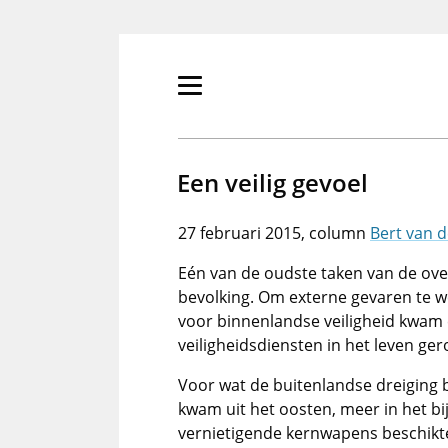
Overslaan
en
naar
de
Primair
inhoud
menu
gaan
tonen/verbergen
Een veilig gevoel
27 februari 2015
Bert van 
Eén van de oudste taken van de over
bevolking. Om externe gevaren te w
voor binnenlandse veiligheid kwam 
veiligheidsdiensten in het leven ge
Voor wat de buitenlandse dreiging be
kwam uit het oosten, meer in het bi
vernietigende kernwapens beschikte.