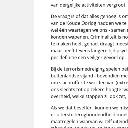
van dergelijke activiteiten vergroot.
De vraag is of dat alles genoeg is om
van de Koude Oorlog hadden we te 
wel één waartegen we ons - samen m
konden wapenen. Criminaliteit is n
te maken heeft gehad, draagt meesta
maar heeft tevens langere tijd psyc
per definitie een veiliger gevoel op.
Bij de terrorismedreiging spelen be
buitenlandse vijand - bovendien met
om slachtoffer te worden van (ext
ons slechts tot op zekere hoogte '
overheid, welke stappen zij ook zet
Als we dat beseffen, kunnen we mis
er uiterste terughoudendheid moet z
maatregelen waarvan wijzelf uitein