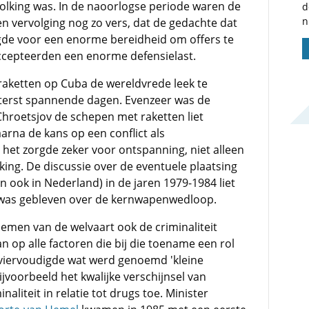
olking was. In de naoorlogse periode waren de
d
n
n vervolging nog zo vers, dat de gedachte dat
gde voor een enorme bereidheid om offers te
ccepteerden een enorme defensielast.
raketten op Cuba de wereldvrede leek te
iterst spannende dagen. Evenzeer was de
Chroetsjov de schepen met raketten liet
rna de kans op een conflict als
het zorgde zeker voor ontspanning, niet alleen
king. De discussie over de eventuele plaatsing
n ook in Nederland) in de jaren 1979-1984 liet
g was gebleven over de kernwapenwedloop.
emen van de welvaart ook de criminaliteit
an op alle factoren die bij die toename een rol
rviervoudigde wat werd genoemd 'kleine
ijvoorbeeld het kwalijke verschijnsel van
liteit in relatie tot drugs toe. Minister