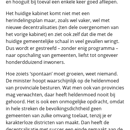
en hooguit bij toeval een enkele keer goed afliepen.
Het huidige kabinet komt niet met een
herindelingsplan maar, zoals wel vaker, wel met
nieuwe decentralisaties (ten dele overgenomen van
het vorige kabinet) en ziet ook zelf dat die met de
huidige gemeentelijke schaal in veel gevallen wringt.
Dus wordt er gestreefd – zonder enig programma –
naar opschaling van gemeenten, liefst tot ongeveer
honderdduizend inwoners.
Hoe zoiets ‘spontaan’ moet groeien, weet niemand.
De minister hoopt waarschijnlijk op de heldenmoed
van provinciale besturen. Wat men ook van provincies
mag verwachten, daar heeft heldenmoed nooit bij
gehoord. Het is ook een onmogelijke opdracht, omdat
in hele streken de bevolkingsdichtheid geen
gemeenten van zulke omvang toelaat, tenzij je er
karakterloze districten van maakt. Dan heeft de
decentralisatie met succes een einde gemaakt aan de