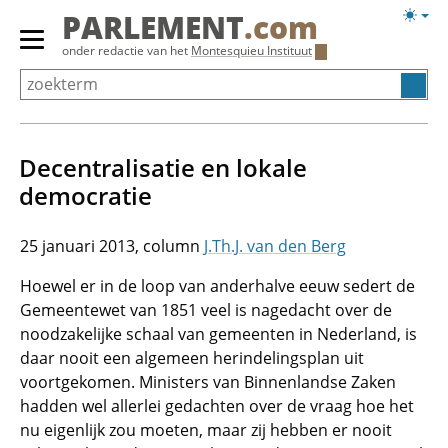
Overslaan
Licht
PARLEMENT
.com
en
weerg
Primair
onder redactie van het
Montesquieu Instituut
naar
menu
de
tonen/verbergen
inhoud
gaan
Decentralisatie en lokale
democratie
25 januari 2013
J.Th.J. van den Berg
Hoewel er in de loop van anderhalve eeuw sedert de
Gemeentewet van 1851 veel is nagedacht over de
noodzakelijke schaal van gemeenten in Nederland, is
daar nooit een algemeen herindelingsplan uit
voortgekomen. Ministers van Binnenlandse Zaken
hadden wel allerlei gedachten over de vraag hoe het
nu eigenlijk zou moeten, maar zij hebben er nooit