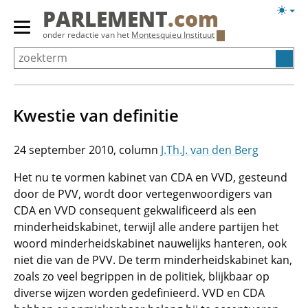
Overslaan
Licht
PARLEMENT
.com
en
weerg
Primair
onder redactie van het
Montesquieu Instituut
naar
menu
de
tonen/verbergen
inhoud
gaan
Kwestie van definitie
24 september 2010
J.Th.J. van den Berg
Het nu te vormen kabinet van CDA en VVD, gesteund
door de PVV, wordt door vertegenwoordigers van
CDA en VVD consequent gekwalificeerd als een
minderheidskabinet, terwijl alle andere partijen het
woord minderheidskabinet nauwelijks hanteren, ook
niet die van de PVV. De term minderheidskabinet kan,
zoals zo veel begrippen in de politiek, blijkbaar op
diverse wijzen worden gedefinieerd. VVD en CDA