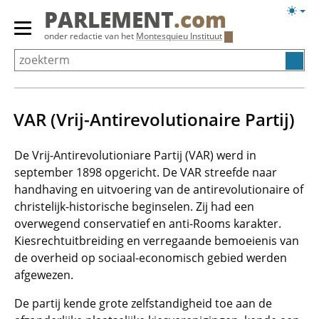
Overslaan
Licht
PARLEMENT
.com
en
weerg
Primair
onder redactie van het
Montesquieu Instituut
naar
menu
de
tonen/verbergen
inhoud
gaan
VAR (Vrij-Antirevolutionaire Partij)
De Vrij-Antirevolutioniare Partij (VAR) werd in
september 1898 opgericht. De VAR streefde naar
handhaving en uitvoering van de antirevolutionaire of
christelijk-historische beginselen. Zij had een
overwegend conservatief en anti-Rooms karakter.
Kiesrechtuitbreiding en verregaande bemoeienis van
de overheid op sociaal-economisch gebied werden
afgewezen.
De partij kende grote zelfstandigheid toe aan de