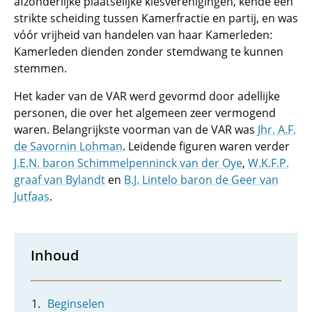
afzonderlijke plaatselijke kiesverenigingen, kende een
strikte scheiding tussen Kamerfractie en partij, en was
vóór vrijheid van handelen van haar Kamerleden:
Kamerleden dienden zonder stemdwang te kunnen
stemmen.
Het kader van de VAR werd gevormd door adellijke
personen, die over het algemeen zeer vermogend
waren. Belangrijkste voorman van de VAR was
Jhr. A.F.
de Savornin Lohman
. Leidende figuren waren verder
J.E.N. baron Schimmelpenninck van der Oye
,
W.K.F.P.
graaf van Bylandt
en
B.J. Lintelo baron de Geer van
Jutfaas
.
Inhoud
Beginselen