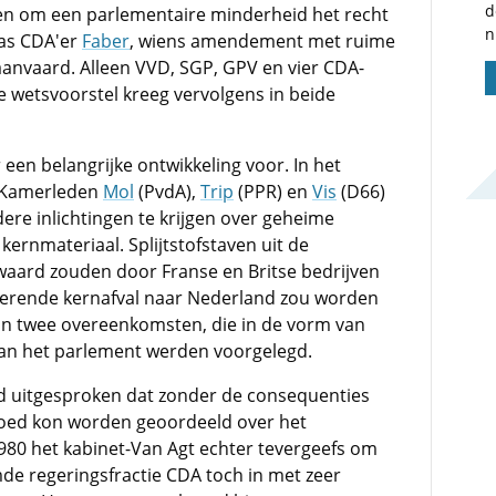
d
men om een parlementaire minderheid het recht
n
was CDA'er
Faber
, wiens amendement met ruime
nvaard. Alleen VVD, SGP, GPV en vier CDA-
e wetsvoorstel kreeg vervolgens in beide
 een belangrijke ontwikkeling voor. In het
e Kamerleden
Mol
(PvdA),
Trip
(PPR) en
Vis
(D66)
re inlichtingen te krijgen over geheime
kernmateriaal. Splijtstofstaven uit de
waard zouden door Franse en Britse bedrijven
erende kernafval naar Nederland zou worden
in twee overeenkomsten, die in de vorm van
aan het parlement werden voorgelegd.
d uitgesproken dat zonder de consequenties
goed kon worden geoordeeld over het
1980 het kabinet-Van Agt echter tevergeefs om
mde regeringsfractie CDA toch in met zeer