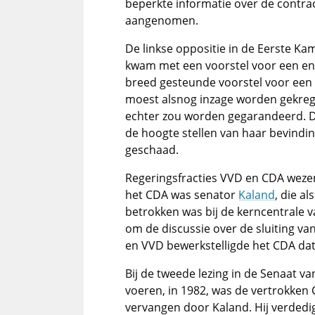
beperkte informatie over de contra
aangenomen.
De linkse oppositie in de Eerste Ka
kwam met een voorstel voor een enq
breed gesteunde voorstel voor een
moest alsnog inzage worden gekreg
echter zou worden gegarandeerd. 
de hoogte stellen van haar bevindi
geschaad.
Regeringsfracties VVD en CDA wezen
het CDA was senator
Kaland
, die a
betrokken was bij de kerncentrale va
om de discussie over de sluiting v
en VVD bewerkstelligde het CDA da
Bij de tweede lezing in de Senaat v
voeren, in 1982, was de vertrokke
vervangen door Kaland. Hij verdedig