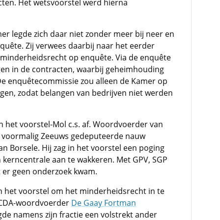
cten. Het wetsvoorstel werd hierna
mer legde zich daar niet zonder meer bij neer en
uête. Zij verwees daarbij naar het eerder
 minderheidsrecht op enquête. Via de enquête
en in de contracten, waarbij geheimhouding
De enquêtecommissie zou alleen de Kamer op
ngen, zodat belangen van bedrijven niet werden
 het voorstel-Mol c.s. af. Woordvoerder van
ls voormalig Zeeuws gedeputeerde nauw
n Borsele. Hij zag in het voorstel een poging
an kerncentrale aan te wakkeren. Met GPV, SGP
t er geen onderzoek kwam.
an het voorstel om het minderheidsrecht in te
n CDA-woordvoerder
De Gaay Fortman
de namens zijn fractie een volstrekt ander