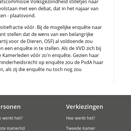
atscommissie Volksgezondheid
stilletjes
naar
olstaan met een debat, dat in het najaar van
ken - plaatsvond.
itiefractie vóór. Bij de mogelijke enquête naar
kunt stellen dat de wens van een belangrijke
rtij voor de Dieren, OSF) al voldoende zou
 een enquête in te stellen. Als de VVD zich bij
rste Kamerleden vóór zo'n enquête. Gezien haar
t minderheidsrecht op enquête zou de PvdA haar
n, als zij die enquête nu toch nog zou
ersonen
Verkiezingen
 werkt het?
Hoe werkt het?
ste Kamerlid
Tweede Kamer