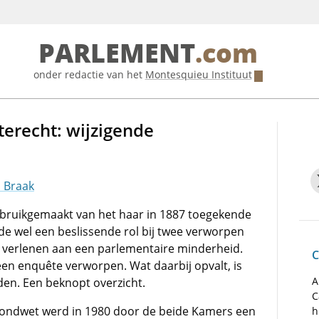
PARLEMENT
.com
onder redactie van het
Montesquieu Instituut
erecht: wijzigende
n Braak
ebruikgemaakt van het haar in 1887 toegekende
de wel een beslissende rol bij twee verworpen
 verlenen aan een parlementaire minderheid.
C
en enquête verworpen. Wat daarbij opvalt, is
A
den. Een beknopt overzicht.
C
Grondwet werd in 1980 door de beide Kamers een
h