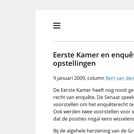
Overslaan
en
naar
de
Primair
inhoud
menu
gaan
tonen/verbergen
Eerste Kamer en enquêt
opstellingen
9 januari 2009
Bert van de
De Eerste Kamer heeft nog nooit g
recht van enquête. De Senaat speel
voorstellen om het enquêterecht te
Ook werden twee voorstellen voor e
dat de posities nogal eens wisselen
Bij de algehele herziening van de 