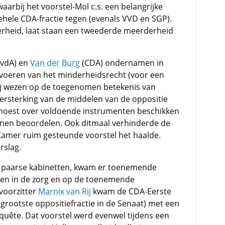
waarbij het voorstel-Mol c.s. een belangrijke
gehele CDA-fractie tegen (evenals VVD en SGP).
rheid, laat staan een tweederde meerderheid
vdA) en
Van der Burg
(CDA) ondernamen in
nvoeren van het minderheidsrecht (voor een
Zij wezen op de toegenomen betekenis van
ersterking van de middelen van de oppositie
 moest over voldoende instrumenten beschikken
nnen beoordelen. Ook ditmaal verhinderde de
Kamer ruim gesteunde voorstel het haalde.
rslag.
s de paarse kabinetten, kwam er toenemende
ngen in de zorg en op de toenemende
voorzitter
Marnix van Rij
kwam de CDA-Eerste
grootste oppositiefractie in de Senaat) met een
quête. Dat voorstel werd evenwel tijdens een