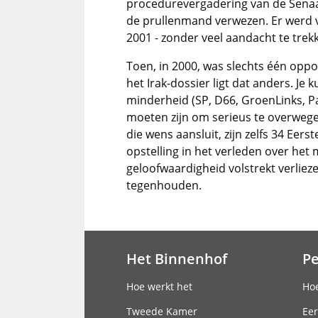
procedurevergadering van de Sena
de prullenmand verwezen. Er werd v
2001 - zonder veel aandacht te trek
Toen, in 2000, was slechts één oppos
het Irak-dossier ligt dat anders. Je 
minderheid (SP, D66, GroenLinks, Pa
moeten zijn om serieus te overwegen
die wens aansluit, zijn zelfs 34 Ee
opstelling in het verleden over he
geloofwaardigheid volstrekt verlieze
tegenhouden.
Het Binnenhof
P
Hoofdnavigatie
Hoe werkt het
Hoe
Tweede Kamer
Eer