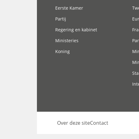
Eerste Kamer
Tw
Partij
Eu
Regering en kabinet
Fra
Ministeries
Par
Koning
Min
Min
Sta
Int
Over deze site
Contact
Footer