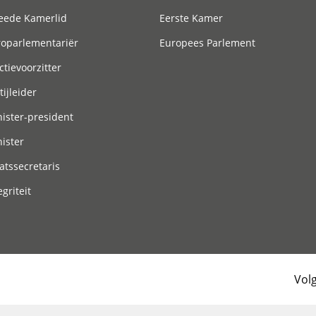
eede Kamerlid
Eerste Kamer
roparlementariër
Europees Parlement
ctievoorzitter
tijleider
ister-president
ister
atssecretaris
egriteit
Vol