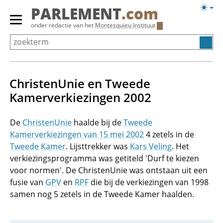
Overslaan
Licht
PARLEMENT
.com
en
weerg
Primair
onder redactie van het
Montesquieu Instituut
naar
menu
de
tonen/verbergen
inhoud
gaan
ChristenUnie en Tweede
Kamerverkiezingen 2002
De
ChristenUnie
haalde bij de
Tweede
Kamerverkiezingen van 15 mei 2002
4 zetels in de
Tweede Kamer
. Lijsttrekker was
Kars Veling
. Het
verkiezingsprogramma was getiteld 'Durf te kiezen
voor normen'. De ChristenUnie was ontstaan uit een
fusie van
GPV
en
RPF
die bij de verkiezingen van 1998
samen nog 5 zetels in de Tweede Kamer haalden.