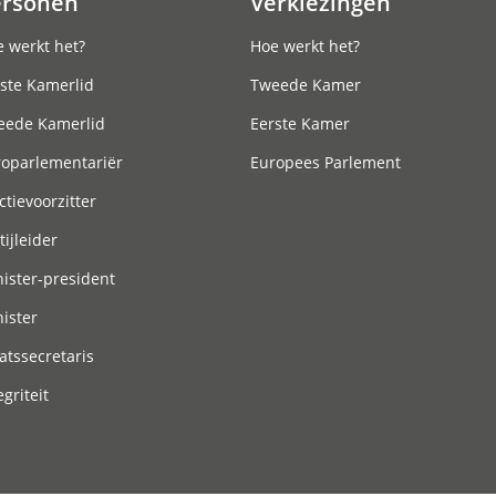
ersonen
Verkiezingen
 werkt het?
Hoe werkt het?
ste Kamerlid
Tweede Kamer
eede Kamerlid
Eerste Kamer
roparlementariër
Europees Parlement
ctievoorzitter
tijleider
ister-president
ister
atssecretaris
egriteit