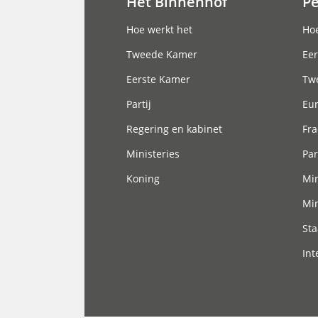
Het Binnenhof
P
Hoofdnavigatie
Hoe werkt het
Hoe
Tweede Kamer
Eer
Eerste Kamer
Tw
Partij
Eu
Regering en kabinet
Fra
Ministeries
Par
Koning
Min
Min
Sta
Int