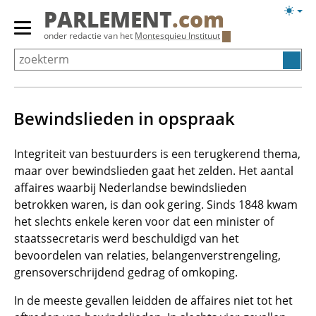
Overslaan
Licht
PARLEMENT
.com
en
weerg
Primair
onder redactie van het
Montesquieu Instituut
naar
menu
de
tonen/verbergen
inhoud
gaan
Bewindslieden in opspraak
Integriteit van bestuurders is een terugkerend thema,
maar over bewindslieden gaat het zelden. Het aantal
affaires waarbij Nederlandse bewindslieden
betrokken waren, is dan ook gering. Sinds 1848 kwam
het slechts enkele keren voor dat een minister of
staatssecretaris werd beschuldigd van het
bevoordelen van relaties, belangenverstrengeling,
grensoverschrijdend gedrag of omkoping.
In de meeste gevallen leidden de affaires niet tot het