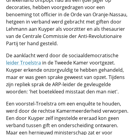
Griekenland ontpopt had als een ijdel jager op
decoraties, hebben voorgedragen voor een
benoeming tot officier in de Orde van Oranje-Nassau,
hetgeen in verband werd gebracht met giften door
Lehmann aan Kuyper als voorzitter en als thesaurier
van de Centrale Commissie der Anti-Revolutionaire
Partij ter hand gesteld.
De aanklacht werd door de sociaaldemocratische
leider Troelstra
in de Tweede Kamer voortgezet.
Kuyper erkende onzorgvuldig te hebben gehandeld,
maar er was geen sprake geweest van opzet. Tijdens
zijn repliek sprak de ARP-leider de gevleugelde
woorden: 'het boetekleed misstaat den man niet'.
Een voorstel-Troelstra om een enquête te houden,
werd door de rechtse Kamermeerderheid verworpen.
Een door Kuyper zelf ingestelde ereraad kon geen
verband tussen gift en onderscheiding ontwaren.
Maar een hernieuwd ministerschap zat er voor