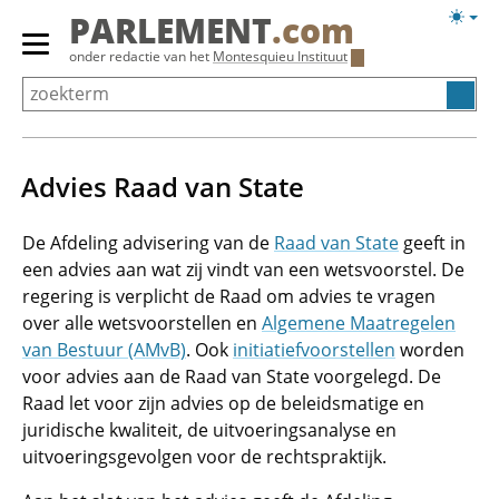
Overslaan
Licht
PARLEMENT
.com
en
weerg
Primair
onder redactie van het
Montesquieu Instituut
naar
menu
de
tonen/verbergen
inhoud
gaan
Advies Raad van State
De Afdeling advisering van de
Raad van State
geeft in
een advies aan wat zij vindt van een wetsvoorstel. De
regering is verplicht de Raad om advies te vragen
over alle wetsvoorstellen en
Algemene Maatregelen
van Bestuur (AMvB)
. Ook
initiatiefvoorstellen
worden
voor advies aan de Raad van State voorgelegd. De
Raad let voor zijn advies op de beleidsmatige en
juridische kwaliteit, de uitvoeringsanalyse en
uitvoeringsgevolgen voor de rechtspraktijk.