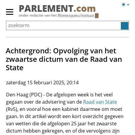
Overslaan
Licht
PARLEMENT
.com
en
weerg
Primair
onder redactie van het
Montesquieu Instituut
naar
menu
de
tonen/verbergen
inhoud
gaan
Achtergrond: Opvolging van het
zwaartse dictum van de Raad van
State
zaterdag 15 februari 2025, 20:14
Den Haag (PDC) - De afgelopen week is het veel
gegaan over de advisering van de
Raad van State
(RvS), en vooral hoe een kabinet daarmee om moet
gaan. In dit artikel wordt een kort overzicht gegeven
van wetten die de afgelopen 25 jaar het zwaarste
dictum hebben gekregen, en of die vervolgens zijn