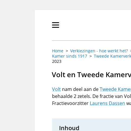
Overslaan
en
naar
de
Primair
inhoud
menu
gaan
tonen/verbergen
Home
Verkiezingen - hoe werkt het?
Kamer sinds 1917
Tweede Kamerverk
2023
Volt en Tweede Kamerv
Volt
nam deel aan de
Tweede Kamer
behaalde 2 zetels. De fractie van V
Fractievoorzitter
Laurens Dassen
wa
Inhoud