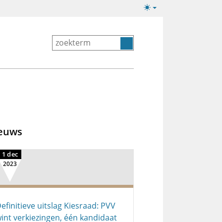
Lichte/donkere
weergave
euws
1 dec
2023
efinitieve uitslag Kiesraad: PVV
int verkiezingen, één kandidaat