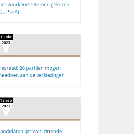
et voorkeurstemmen gekozen
GL-PvdA)
13 okt
2023
iesraad: 26 partijen mogen
eedoen aan de verkiezingen
18 sep
2023
andidatenlijst Volt: zittende