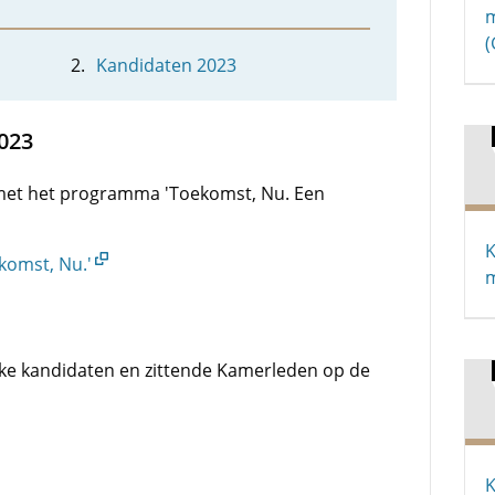
m
(
Kandidaten 2023
023
 met het programma 'Toekomst, Nu. Een
K
komst, Nu.'
m
jke kandidaten en zittende Kamerleden op de
K