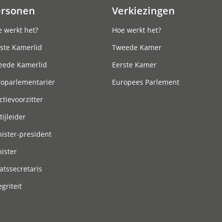
ersonen
Verkiezingen
 werkt het?
Hoe werkt het?
ste Kamerlid
Tweede Kamer
eede Kamerlid
Eerste Kamer
roparlementariër
Europees Parlement
ctievoorzitter
tijleider
ister-president
ister
atssecretaris
egriteit