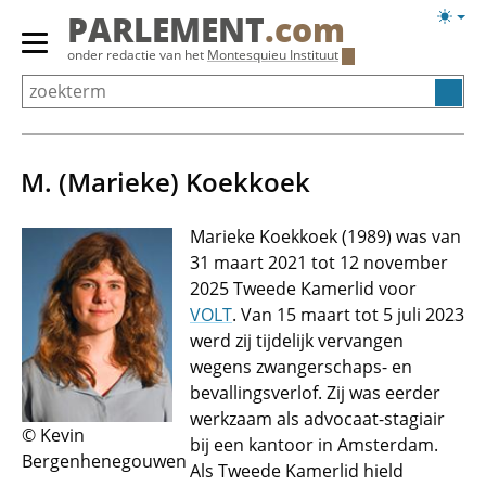
Overslaan
Licht
PARLEMENT
.com
en
weerg
Primair
onder redactie van het
Montesquieu Instituut
naar
menu
de
tonen/verbergen
inhoud
gaan
M. (Marieke) Koekkoek
Marieke Koekkoek (1989) was van
31 maart 2021 tot 12 november
2025 Tweede Kamerlid voor
VOLT
. Van 15 maart tot 5 juli 2023
werd zij tijdelijk vervangen
wegens zwangerschaps- en
bevallingsverlof. Zij was eerder
werkzaam als advocaat-stagiair
© Kevin
bij een kantoor in Amsterdam.
Bergenhenegouwen
Als Tweede Kamerlid hield