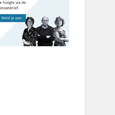
e hoogte via de
ieuwsbrief.
Meld je aan
2023
6,6
11,2
8,1
9,0