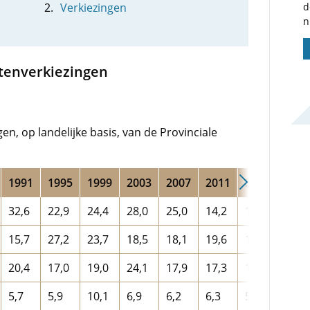
Verkiezingen
d
n
atenverkiezingen
n, op landelijke basis, van de Provinciale
1991
1995
1999
2003
2007
2011
2015
2019
32,6
22,9
24,4
28,0
25,0
14,2
14,7
11,1
15,7
27,2
23,7
18,5
18,1
19,6
15,9
14
20,4
17,0
19,0
24,1
17,9
17,3
10,1
8,5
5,7
5,9
10,1
6,9
6,2
6,3
5,4
10,8