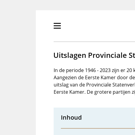
Overslaan
en
naar
de
Primair
inhoud
menu
gaan
tonen/verbergen
Uitslagen Provinciale 
In de periode 1946 - 2023 zijn er 20
Aangezien de Eerste Kamer door de 
uitslag van de Provinciale Statenver
Eerste Kamer. De grotere partijen zi
Inhoud