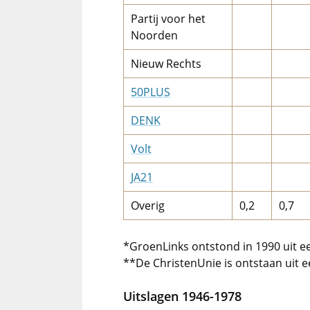
Partij voor het
Noorden
Nieuw Rechts
50PLUS
DENK
Volt
JA21
Overig
0,2
0,7
*GroenLinks ontstond in 1990 uit e
**De ChristenUnie is ontstaan uit e
Uitslagen 1946-1978