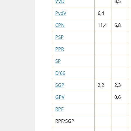
VVD
8,5
PvdV
6,4
CPN
11,4
6,8
PSP
PPR
SP
D'66
SGP
2,2
2,3
GPV
0,6
RPF
RPF/SGP