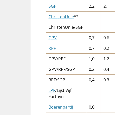
SGP
2,2
2,1
ChristenUnie
**
ChristenUnie/SGP
GPV
0,7
0,6
RPF
0,7
0,2
GPV/RPF
1,0
1,2
GPV/RPF/SGP
0,2
0,4
RPF/SGP
0,4
0,3
LPF
/Lijst Vijf
Fortuyn
Boerenpartij
0,0