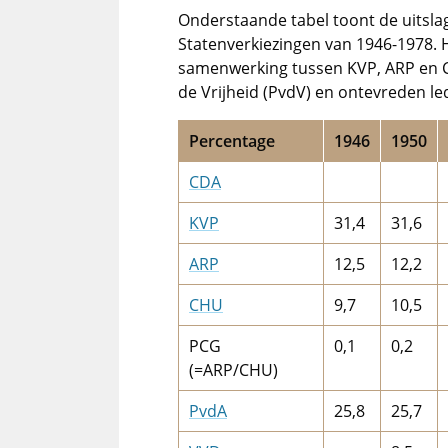
Onderstaande tabel toont de uitslage
Statenverkiezingen van 1946-1978. H
samenwerking tussen KVP, ARP en CH
de Vrijheid (PvdV) en ontevreden le
Percentage
1946
1950
CDA
KVP
31,4
31,6
ARP
12,5
12,2
CHU
9,7
10,5
PCG
0,1
0,2
(=ARP/CHU)
PvdA
25,8
25,7