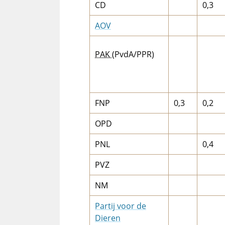
CD
0,3
AOV
PAK
(PvdA/PPR)
FNP
0,3
0,2
OPD
PNL
0,4
PVZ
NM
Partij voor de
Dieren