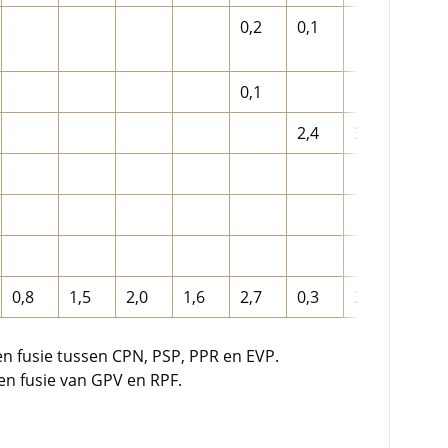
0,2
0,1
0,1
0,1
2,4
3,4
3,2
1,7
0,8
1,5
2,0
1,6
2,7
0,3
3,1
3,2
en fusie tussen CPN, PSP, PPR en EVP.
en fusie van GPV en RPF.