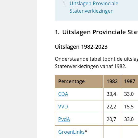
Uitslagen Provinciale
Statenverkiezingen
Uitslagen Provinciale St
Uitslagen 1982-2023
Onderstaande tabel toont de uitslage
Statenverkiezingen vanaf 1982.
Percentage
1982
1987
CDA
33,4
33,0
VVD
22,2
15,5
PvdA
20,7
33,0
GroenLinks
*