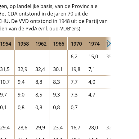
n, op landelijke basis, van de Provinciale
et CDA ontstond in de jaren 70 uit de
U. De VVD ontstond in 1948 uit de Partij van
den van de PvdA (vnl. oud-VDB'ers).
1954
1958
1962
1966
1970
1974
1978
6,2
15,0
35,1
31,5
32,9
32,4
30,1
19,8
7,1
10,7
9,4
8,8
8,3
7,7
4,0
9,7
9,0
8,5
9,3
7,3
4,7
0,1
0,8
0,8
0,8
0,7
29,4
28,6
29,9
23,4
16,7
28,0
32,1