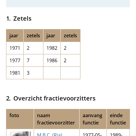
Zetels
jaar
zetels
jaar
zetels
1971
2
1982
2
1977
7
1986
2
1981
3
Overzicht fractievoorzitters
foto
naam
aanvang
einde
fractievoorzitter
functie
functie
M.B.C. (Ria)
1977-05-
1989-