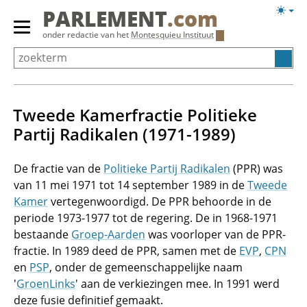
Overslaan
Licht
PARLEMENT
.com
en
weerg
Primair
onder redactie van het
Montesquieu Instituut
naar
menu
de
tonen/verbergen
inhoud
gaan
Tweede Kamerfractie Politieke
Partij Radikalen (1971-1989)
De fractie van de
Politieke Partij Radikalen
(PPR) was
van 11 mei 1971 tot 14 september 1989 in de
Tweede
Kamer
vertegenwoordigd. De PPR behoorde in de
periode 1973-1977 tot de regering. De in 1968-1971
bestaande
Groep-Aarden
was voorloper van de PPR-
fractie. In 1989 deed de PPR, samen met de
EVP
,
CPN
en
PSP
, onder de gemeenschappelijke naam
'
GroenLinks
' aan de verkiezingen mee. In 1991 werd
deze fusie definitief gemaakt.