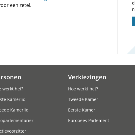
d
or een zetel.
n
ersonen
Verkiezingen
 werkt het?
Hoe werkt het?
ste Kamerlid
Tweede Kamer
eede Kamerlid
Eerste Kamer
roparlementariër
Europees Parlement
ctievoorzitter