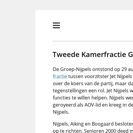
Overslaan
en
naar
de
Primair
inhoud
menu
gaan
tonen/verbergen
Tweede Kamerfractie G
De Groep-Nijpels ontstond op 29 au
fractie
tussen voorzitster Jet Nijpel
over de koers van de partij, maar d
tegenstellingen een rol. Jet Nijpels
functies te willen helpen. Nijpels w
geroyeerd als AOV-lid en kreeg in d
Nijpels.
Nijpels, Aiking en Boogaard besloten
op te richten. Senioren 2000 deed