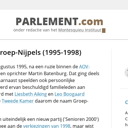
PARLEMENT
.com
onder redactie van het
Montesquieu Instituut
roep-Nijpels (1995-1998)
gustus 1995, na een ruzie binnen de
AOV-
s en oprichter Martin Batenburg. Dat ging deels
aarnaast speelden ook persoonlijke
 werd ervan beschuldigd familieleden aan
erd met
Liesbeth Aiking
en
Leo Boogaard
e
Tweede Kamer
daarom de naam Groep-
C
A
 uiteindelijk een nieuw partij ('Senioren 2000')
C
h
 mee aan de
verkiezingen van 1998
, maar wist