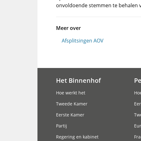
onvoldoende stemmen te behalen vo
Meer over
Afsplitsingen AOV
Het Binnenhof
P
Hoofdnavigatie
Hoe werkt het
Hoe
Tweede Kamer
Eer
Eerste Kamer
Tw
Partij
Eu
Regering en kabinet
Fra