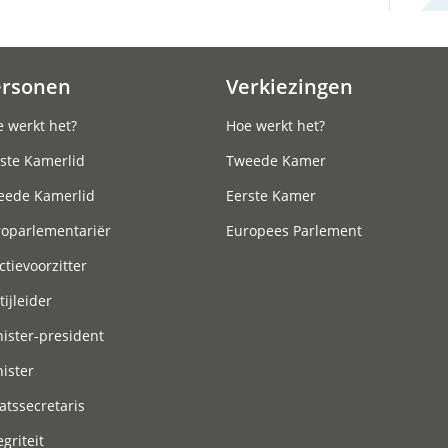
ersonen
Verkiezingen
 werkt het?
Hoe werkt het?
ste Kamerlid
Tweede Kamer
eede Kamerlid
Eerste Kamer
roparlementariër
Europees Parlement
ctievoorzitter
tijleider
ister-president
ister
atssecretaris
egriteit