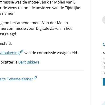
commissie was de motie-Van der Molen van 6
 de wens uit om de adviezen van de Tijdelijke
te nemen.
olgend het amendement-Van der Molen
ercommissie voor Digitale Zaken in het
astgelegd.
esteld.
C
akafbakening
van de commissie vastgesteld.
A
C
rzitter is
Bart Bikkers
.
h
d
n
site Tweede Kamer