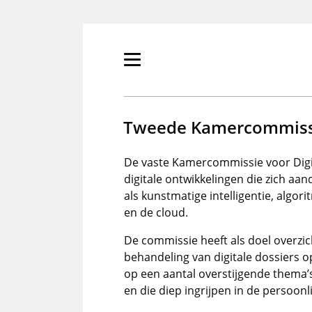
Overslaan
en
naar
de
Primair
inhoud
menu
gaan
tonen/verbergen
Tweede Kamercommissie
De vaste Kamercommissie voor Digita
digitale ontwikkelingen die zich aa
als kunstmatige intelligentie, algori
en de cloud.
De commissie heeft als doel overzic
behandeling van digitale dossiers op
op een aantal overstijgende thema’
en die diep ingrijpen in de persoon