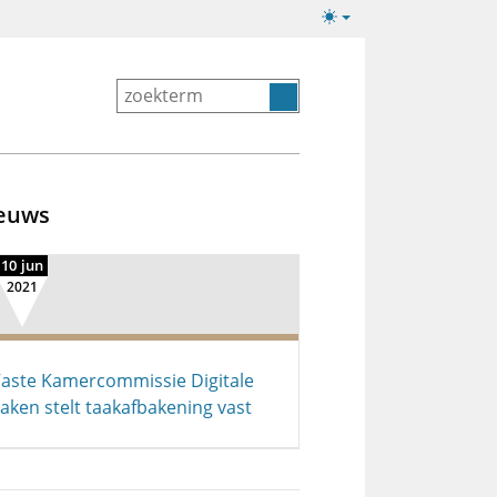
Lichte/donkere
weergave
euws
10 jun
2021
aste Kamercommissie Digitale
aken stelt taakafbakening vast