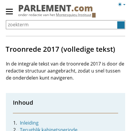
Overslaan
Licht
PARLEMENT
.com
en
weerg
Primair
onder redactie van het
Montesquieu Instituut
naar
menu
de
tonen/verbergen
inhoud
gaan
Troonrede 2017 (volledige tekst)
In de integrale tekst van de troonrede 2017 is door de
redactie structuur aangebracht, zodat u snel tussen
de onderdelen kunt navigeren.
Inhoud
Inleiding
Terugblik kabinetsperiode