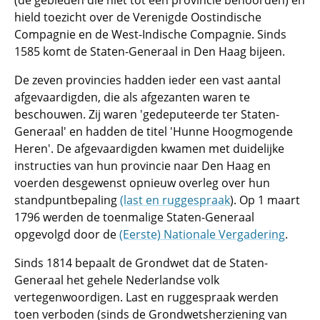
(de gebieden die niet tot een provincie behoorden) en
hield toezicht over de Verenigde Oostindische
Compagnie en de West-Indische Compagnie. Sinds
1585 komt de Staten-Generaal in Den Haag bijeen.
De zeven provincies hadden ieder een vast aantal
afgevaardigden, die als afgezanten waren te
beschouwen. Zij waren 'gedeputeerde ter Staten-
Generaal' en hadden de titel 'Hunne Hoogmogende
Heren'. De afgevaardigden kwamen met duidelijke
instructies van hun provincie naar Den Haag en
voerden desgewenst opnieuw overleg over hun
standpuntbepaling
(last en ruggespraak
). Op 1 maart
1796 werden de toenmalige Staten-Generaal
opgevolgd door de
(Eerste) Nationale Vergadering
.
Sinds 1814 bepaalt de Grondwet dat de Staten-
Generaal het gehele Nederlandse volk
vertegenwoordigen. Last en ruggespraak werden
toen verboden (sinds de Grondwetsherziening van