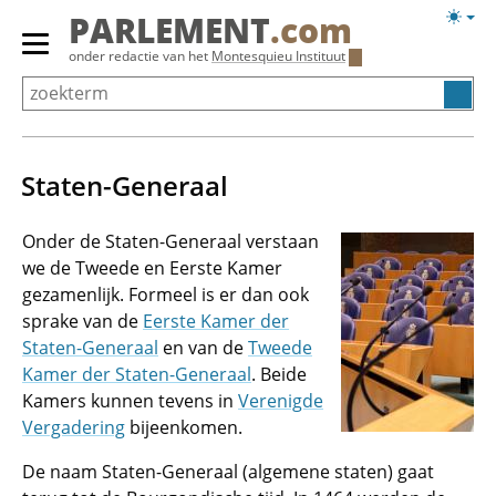
Overslaan
Licht
PARLEMENT
.com
en
weerg
Primair
onder redactie van het
Montesquieu Instituut
naar
menu
de
tonen/verbergen
inhoud
gaan
Staten-Generaal
Onder de Staten-Generaal verstaan
we de Tweede en Eerste Kamer
gezamenlijk. Formeel is er dan ook
sprake van de
Eerste Kamer der
Staten-Generaal
en van de
Tweede
Kamer der Staten-Generaal
. Beide
Kamers kunnen tevens in
Verenigde
Vergadering
bijeenkomen.
De naam Staten-Generaal (algemene staten) gaat