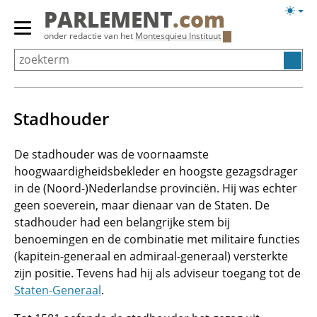
Overslaan
Licht
PARLEMENT
.com
en
weerg
Primair
onder redactie van het
Montesquieu Instituut
naar
menu
de
tonen/verbergen
inhoud
gaan
Stadhouder
De stadhouder was de voornaamste
hoogwaardigheidsbekleder en hoogste gezagsdrager
in de (Noord-)Nederlandse provinciën. Hij was echter
geen soeverein, maar dienaar van de Staten. De
stadhouder had een belangrijke stem bij
benoemingen en de combinatie met militaire functies
(kapitein-generaal en admiraal-generaal) versterkte
zijn positie. Tevens had hij als adviseur toegang tot de
Staten-Generaal
.