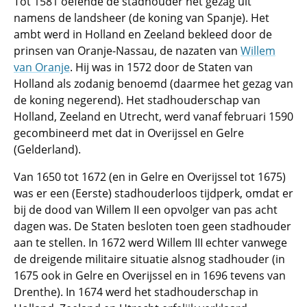
Tot 1581 oefende de stadhouder het gezag uit
namens de landsheer (de koning van Spanje). Het
ambt werd in Holland en Zeeland bekleed door de
prinsen van Oranje-Nassau, de nazaten van
Willem
van Oranje
. Hij was in 1572 door de Staten van
Holland als zodanig benoemd (daarmee het gezag van
de koning negerend). Het stadhouderschap van
Holland, Zeeland en Utrecht, werd vanaf februari 1590
gecombineerd met dat in Overijssel en Gelre
(Gelderland).
Van 1650 tot 1672 (en in Gelre en Overijssel tot 1675)
was er een (Eerste) stadhouderloos tijdperk, omdat er
bij de dood van Willem II een opvolger van pas acht
dagen was. De Staten besloten toen geen stadhouder
aan te stellen. In 1672 werd Willem III echter vanwege
de dreigende militaire situatie alsnog stadhouder (in
1675 ook in Gelre en Overijssel en in 1696 tevens van
Drenthe). In 1674 werd het stadhouderschap in