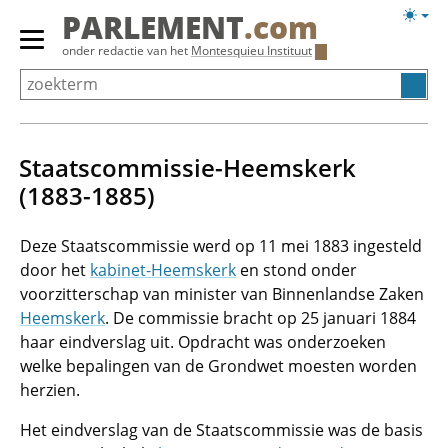
Overslaan
Licht
PARLEMENT
.com
en
weerg
Primair
onder redactie van het
Montesquieu Instituut
naar
menu
de
tonen/verbergen
inhoud
gaan
Staatscommissie-Heemskerk
(1883-1885)
Deze Staatscommissie werd op 11 mei 1883 ingesteld
door het
kabinet-Heemskerk
en stond onder
voorzitterschap van minister van Binnenlandse Zaken
Heemskerk
. De commissie bracht op 25 januari 1884
haar eindverslag uit. Opdracht was onderzoeken
welke bepalingen van de Grondwet moesten worden
herzien.
Het eindverslag van de Staatscommissie was de basis