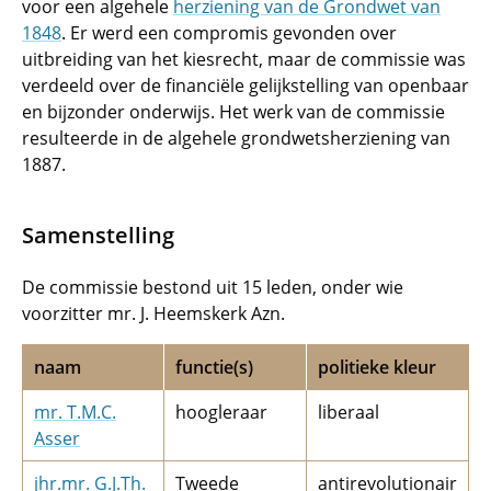
voor een algehele
herziening van de Grondwet van
1848
. Er werd een compromis gevonden over
uitbreiding van het kiesrecht, maar de commissie was
verdeeld over de financiële gelijkstelling van openbaar
en bijzonder onderwijs. Het werk van de commissie
resulteerde in de algehele grondwetsherziening van
1887.
Samenstelling
De commissie bestond uit 15 leden, onder wie
voorzitter mr. J. Heemskerk Azn.
naam
functie(s)
politieke kleur
mr. T.M.C.
hoogleraar
liberaal
Asser
jhr.mr. G.J.Th.
Tweede
antirevolutionair