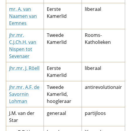
mr. A. van
Eerste
liberaal
Naamen van
Kamerlid
Eemnes
jhr.mr.
Tweede
Rooms-
C.J.Ch.H. van
Kamerlid
Katholieken
Nispen tot
Sevenaer
jhr.mr. J. Röell
Eerste
liberaal
Kamerlid
jhr.mr. A.F. de
Tweede
antirevolutionair
Savornin
Kamerlid,
Lohman
hoogleraar
J.M. van der
generaal
partijloos
Star