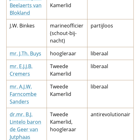
Beelaerts van
Kamerlid
Blokland
J.W. Binkes
marineofficier
partijloos
(schout-bij-
nacht)
mr. J.Th. Buys
hoogleraar
liberaal
mr. E.J.J.B.
Tweede
liberaal
Cremers
Kamerlid
mr. A.J.W.
Tweede
liberaal
Farncombe
Kamerlid
Sanders
dr.mr. B.J.
Tweede
antirevolutionair
Lintelo baron
Kamerlid,
de Geer van
hoogleraar
Jutphaas