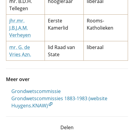
mr. B.D.H.
hoogleraar
liberaal
Tellegen
jhr.mr.
Eerste
Rooms-
J.B.J.A.M.
Kamerlid
Katholieken
Verheyen
mr. G. de
lid Raad van
liberaal
Vries Azn.
State
Meer over
Grondwetscommissie
Grondwetscommissies 1883-1983 (website
Huygens.KNAW)
Delen