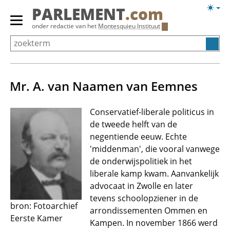
Overslaan
Licht
PARLEMENT
.com
en
weerg
Primair
onder redactie van het
Montesquieu Instituut
naar
menu
de
tonen/verbergen
inhoud
gaan
Mr. A. van Naamen van Eemnes
Conservatief-liberale politicus in
de tweede helft van de
negentiende eeuw. Echte
'middenman', die vooral vanwege
de onderwijspolitiek in het
liberale kamp kwam. Aanvankelijk
advocaat in Zwolle en later
tevens schoolopziener in de
bron: Fotoarchief
arrondissementen Ommen en
Eerste Kamer
Kampen. In november 1866 werd