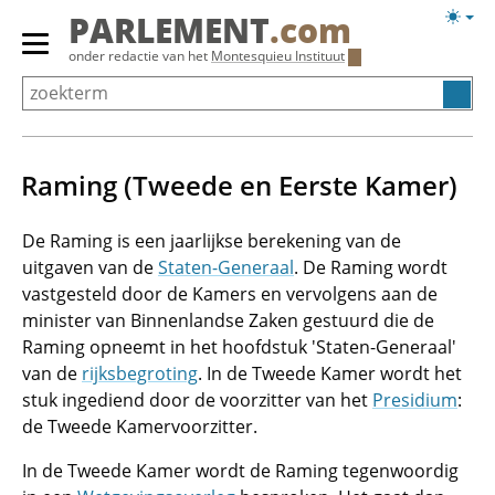
Overslaan
Licht
PARLEMENT
.com
en
weerg
Primair
onder redactie van het
Montesquieu Instituut
naar
menu
de
tonen/verbergen
inhoud
gaan
Raming (Tweede en Eerste Kamer)
De Raming is een jaarlijkse berekening van de
uitgaven van de
Staten-Generaal
. De Raming wordt
vastgesteld door de Kamers en vervolgens aan de
minister van Binnenlandse Zaken gestuurd die de
Raming opneemt in het hoofdstuk 'Staten-Generaal'
van de
rijksbegroting
. In de Tweede Kamer wordt het
stuk ingediend door de voorzitter van het
Presidium
:
de Tweede Kamervoorzitter.
In de Tweede Kamer wordt de Raming tegenwoordig