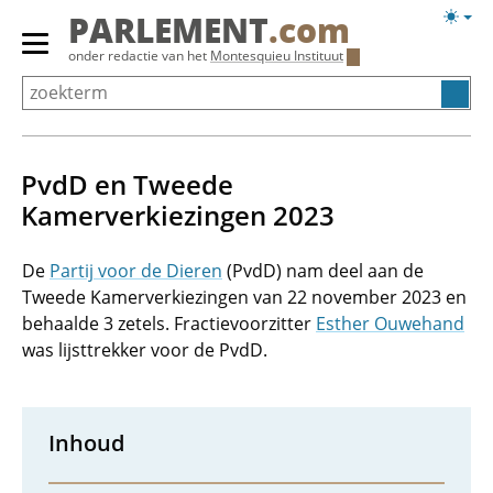
Overslaan
Licht
PARLEMENT
.com
en
weerg
Primair
onder redactie van het
Montesquieu Instituut
naar
menu
de
tonen/verbergen
inhoud
gaan
PvdD en Tweede
Kamerverkiezingen 2023
De
Partij voor de Dieren
(PvdD) nam deel aan de
Tweede Kamerverkiezingen van 22 november 2023 en
behaalde 3 zetels. Fractievoorzitter
Esther Ouwehand
was lijsttrekker voor de PvdD.
Inhoud