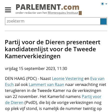
Overslaan
Licht
PARLEMENT
.com
en
weerg
Primair
onder redactie van het
Montesquieu Instituut
naar
menu
de
tonen/verbergen
inhoud
gaan
Partij voor de Dieren presenteert
kandidatenlijst voor de Tweede
Kamerverkiezingen
vrijdag 15 september 2023, 11:30
DEN HAAG (PDC) - Naast
Leonie Vestering
en
Eva van
Esch
zal ook
Lammert van Raan
naar verwachting niet
terugkeren in de Tweede Kamer na de verkiezingen
van 22 november. Het Kamerlid namens
Partij voor
de Dieren
(PvdD), die bij de vorige verkiezingen nog
op plek vijf stond, is namelijk de nummer twintig op