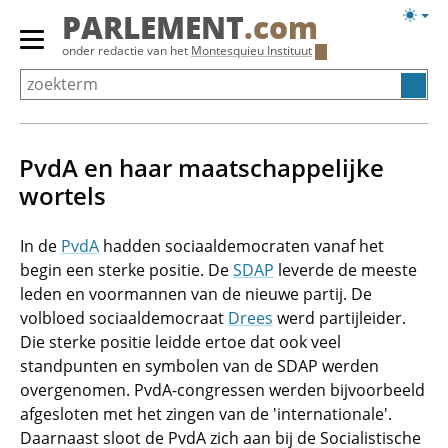
Overslaan
Licht
PARLEMENT
.com
en
weerg
Primair
onder redactie van het
Montesquieu Instituut
naar
menu
de
tonen/verbergen
inhoud
gaan
PvdA en haar maatschappelijke
wortels
In de
PvdA
hadden sociaaldemocraten vanaf het
begin een sterke positie. De
SDAP
leverde de meeste
leden en voormannen van de nieuwe partij. De
volbloed sociaaldemocraat
Drees
werd partijleider.
Die sterke positie leidde ertoe dat ook veel
standpunten en symbolen van de SDAP werden
overgenomen. PvdA-congressen werden bijvoorbeeld
afgesloten met het zingen van de 'internationale'.
Daarnaast sloot de PvdA zich aan bij de Socialistische