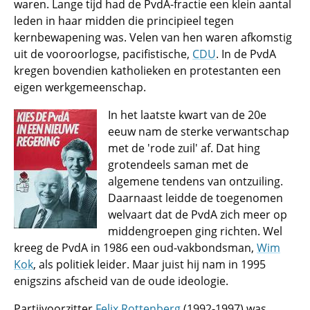
waren. Lange tijd had de PvdA-fractie een klein aantal
leden in haar midden die principieel tegen
kernbewapening was. Velen van hen waren afkomstig
uit de vooroorlogse, pacifistische,
CDU
. In de PvdA
kregen bovendien katholieken en protestanten een
eigen werkgemeenschap.
In het laatste kwart van de 20e
eeuw nam de sterke verwantschap
met de 'rode zuil' af. Dat hing
grotendeels saman met de
algemene tendens van ontzuiling.
Daarnaast leidde de toegenomen
welvaart dat de PvdA zich meer op
middengroepen ging richten. Wel
kreeg de PvdA in 1986 een oud-vakbondsman,
Wim
Kok
, als politiek leider. Maar juist hij nam in 1995
enigszins afscheid van de oude ideologie.
Partijvoorzitter
Felix Rottenberg
(1992-1997) was