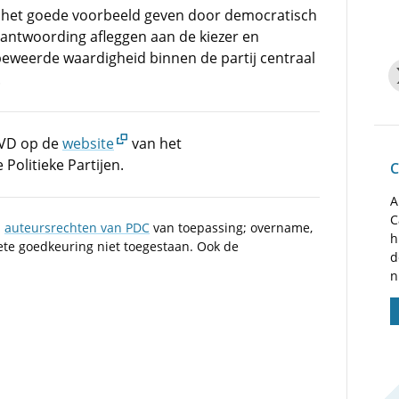
elf het goede voorbeeld geven door democratisch
rantwoording afleggen aan de kiezer en
beweerde waardigheid binnen de partij centraal
.
AVD op de
website
van het
olitieke Partijen.
C
A
C
n
auteursrechten van PDC
van toepassing; overname,
h
iete goedkeuring niet toegestaan. Ook de
d
n