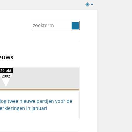
Lichte/donkere
weergave
euws
29 okt
2002
og twee nieuwe partijen voor de
erkiezingen in januari