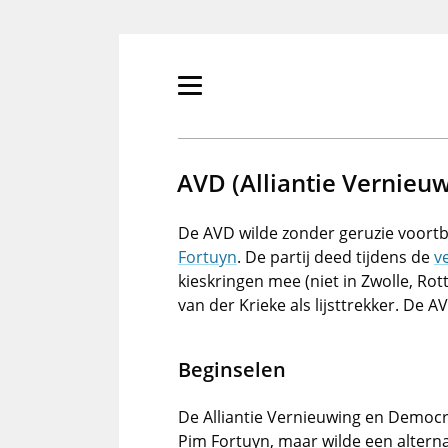
Overslaan
en
naar
de
Primair
inhoud
menu
gaan
tonen/verbergen
AVD (Alliantie Vernieu
De AVD wilde zonder geruzie voor
Fortuyn
. De partij deed tijdens de
v
kieskringen mee (niet in Zwolle, Ro
van der Krieke als lijsttrekker. De A
Beginselen
De Alliantie Vernieuwing en Democ
Pim Fortuyn, maar wilde een alterna