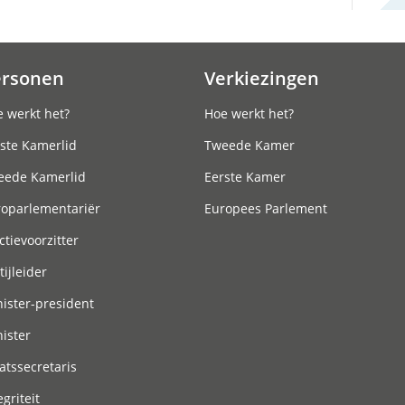
ersonen
Verkiezingen
 werkt het?
Hoe werkt het?
ste Kamerlid
Tweede Kamer
eede Kamerlid
Eerste Kamer
roparlementariër
Europees Parlement
ctievoorzitter
tijleider
ister-president
ister
atssecretaris
egriteit