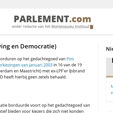
PARLEMENT
.com
onder redactie van het
Montesquieu Instituut
wing en Democratie)
Ni
tborduren op het gedachtegoed van
Pim
erkiezingen van januari 2003
in 16 van de 19
tterdam en Maastricht) met ex-LPF'er IJsbrand
VD heeft hierbij geen zetels behaald.
N
v
ratie borduurde voort op het gedachtegoed van
tief bieden voor kiezers die zich niet konden