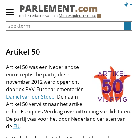
Overslaan
Licht
PARLEMENT
.com
en
weerg
Primair
onder redactie van het
Montesquieu Instituut
naar
menu
de
tonen/verbergen
inhoud
gaan
Artikel 50
Artikel 50 was een Nederlandse
eurosceptische partij, die in
november 2012 werd opgericht
door ex-PVV-Europarlementariër
Daniël van der Stoep
. De naam
Artikel 50 verwijst naar het artikel
in het Europees Verdrag over uittreding van lidstaten.
De partij was voor het door Nederland verlaten van
de
EU
.