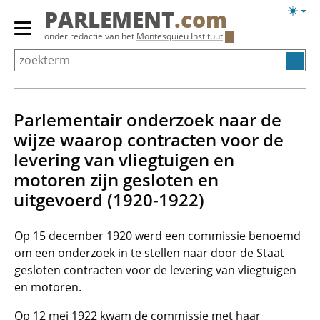
Overslaan
Licht
PARLEMENT
.com
en
weerg
Primair
onder redactie van het
Montesquieu Instituut
naar
menu
de
tonen/verbergen
inhoud
gaan
Parlementair onderzoek naar de
wijze waarop contracten voor de
levering van vliegtuigen en
motoren zijn gesloten en
uitgevoerd (1920-1922)
Op 15 december 1920 werd een commissie benoemd
om een onderzoek in te stellen naar door de Staat
gesloten contracten voor de levering van vliegtuigen
en motoren.
Op 12 mei 1922 kwam de commissie met haar