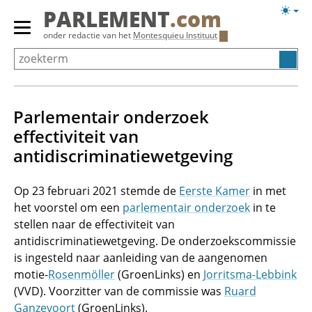
Overslaan
Licht
PARLEMENT
.com
en
weerg
Primair
onder redactie van het
Montesquieu Instituut
naar
menu
de
tonen/verbergen
inhoud
gaan
Parlementair onderzoek
effectiviteit van
antidiscriminatiewetgeving
Op 23 februari 2021 stemde de
Eerste Kamer
in met
het voorstel om een
parlementair onderzoek
in te
stellen naar de effectiviteit van
antidiscriminatiewetgeving. De onderzoekscommissie
is ingesteld naar aanleiding van de aangenomen
motie-
Rosenmöller
(GroenLinks) en
Jorritsma-Lebbink
(VVD). Voorzitter van de commissie was
Ruard
Ganzevoort
(GroenLinks).