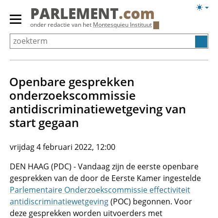
Overslaan
Licht
PARLEMENT
.com
en
weerg
Primair
onder redactie van het
Montesquieu Instituut
naar
menu
de
tonen/verbergen
inhoud
gaan
Openbare gesprekken
onderzoekscommissie
antidiscriminatiewetgeving van
start gegaan
vrijdag 4 februari 2022, 12:00
DEN HAAG (PDC) - Vandaag zijn de eerste openbare
gesprekken van de door de Eerste Kamer ingestelde
Parlementaire Onderzoekscommissie effectiviteit
antidiscriminatiewetgeving
(POC) begonnen. Voor
deze gesprekken worden uitvoerders met