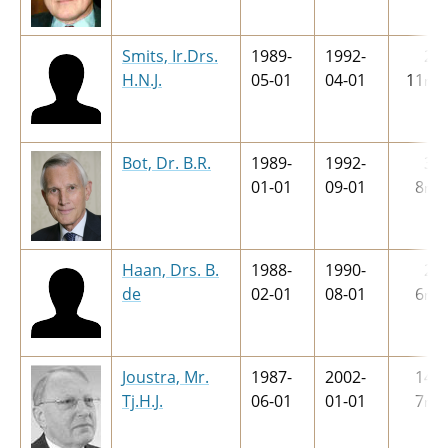
Smits, Ir.Drs.
1989-
1992-
2
j
H.N.J.
05-01
04-01
11
m
Bot, Dr. B.R.
1989-
1992-
3
j
01-01
09-01
8
m
Haan, Drs. B.
1988-
1990-
2
j
de
02-01
08-01
6
m
Joustra, Mr.
1987-
2002-
14
j
Tj.H.J.
06-01
01-01
7
m