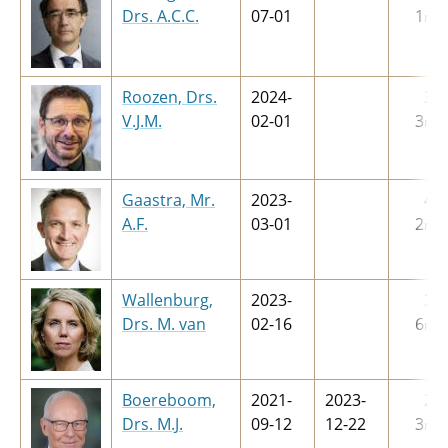
Drs. A.C.C.
07-01
1
m
Roozen, Drs.
2024-
3
j
V.J.M.
02-01
3
m
Gaastra, Mr.
2023-
4
j
A.F.
03-01
2
m
Wallenburg,
2023-
3
j
Drs. M. van
02-16
6
m
Boereboom,
2021-
2023-
2
j
Drs. M.J.
09-12
12-22
3
m