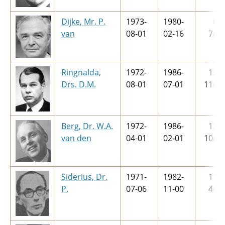
Dijke, Mr. P.
1973-
1980-
6
j
van
08-01
02-16
7
m
Ringnalda,
1972-
1986-
13
j
Drs. D.M.
08-01
07-01
11
m
Berg, Dr. W.A.
1972-
1986-
13
j
van den
04-01
02-01
10
m
Siderius, Dr.
1971-
1982-
11
j
P.
07-06
11-00
4
m