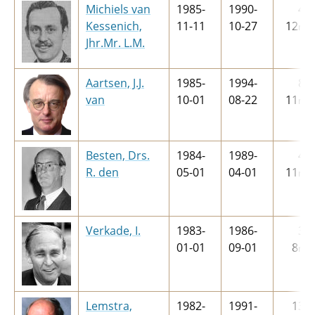
Michiels van
1985-
1990-
4
j
Kessenich,
11-11
10-27
12
m
Jhr.Mr. L.M.
Aartsen, J.J.
1985-
1994-
8
j
van
10-01
08-22
11
m
Besten, Drs.
1984-
1989-
4
j
R. den
05-01
04-01
11
m
Verkade, I.
1983-
1986-
3
j
01-01
09-01
8
m
Lemstra,
1982-
1991-
13
j