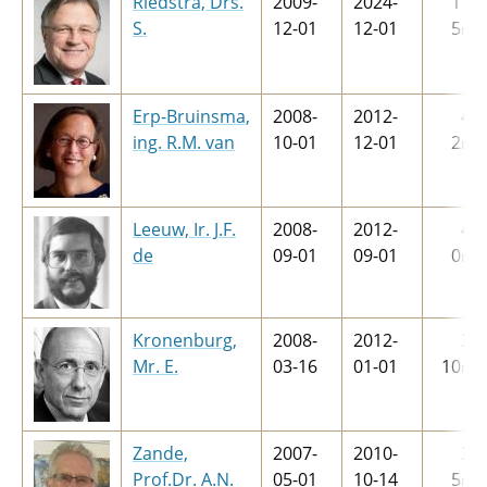
Riedstra, Drs.
2009-
2024-
11
j
S.
12-01
12-01
5
m
Erp-Bruinsma,
2008-
2012-
4
j
ing. R.M. van
10-01
12-01
2
m
Leeuw, Ir. J.F.
2008-
2012-
4
j
de
09-01
09-01
0
m
Kronenburg,
2008-
2012-
3
j
Mr. E.
03-16
01-01
10
m
Zande,
2007-
2010-
3
j
Prof.Dr. A.N.
05-01
10-14
5
m