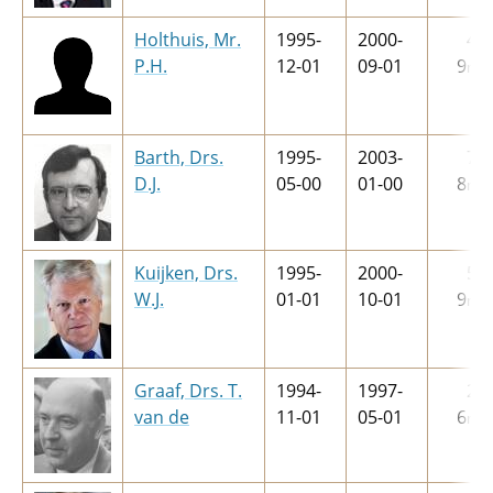
Holthuis, Mr.
1995-
2000-
4
j
P.H.
12-01
09-01
9
m
Barth, Drs.
1995-
2003-
7
j
D.J.
05-00
01-00
8
m
Kuijken, Drs.
1995-
2000-
5
j
W.J.
01-01
10-01
9
m
Graaf, Drs. T.
1994-
1997-
2
j
van de
11-01
05-01
6
m