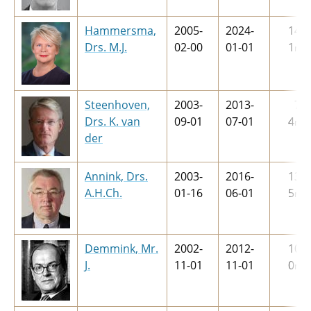
Hammersma,
2005-
2024-
14
j
Drs. M.J.
02-00
01-01
1
m
Steenhoven,
2003-
2013-
7
j
Drs. K. van
09-01
07-01
4
m
der
Annink, Drs.
2003-
2016-
13
j
A.H.Ch.
01-16
06-01
5
m
Demmink, Mr.
2002-
2012-
10
j
J.
11-01
11-01
0
m