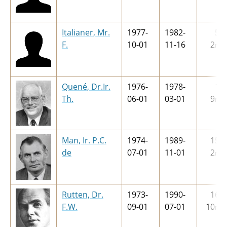
Italianer, Mr.
1977-
1982-
5
j
F.
10-01
11-16
2
m
Quené, Dr.Ir.
1976-
1978-
1
j
Th.
06-01
03-01
9
m
Man, Ir. P.C.
1974-
1989-
15
j
de
07-01
11-01
2
m
Rutten, Dr.
1973-
1990-
16
j
F.W.
09-01
07-01
10
m