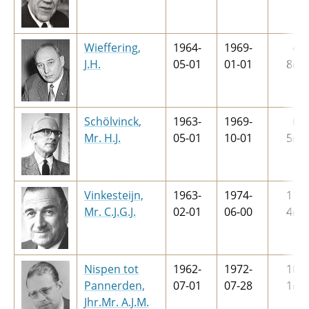
Wieffering,
1964-
1969-
4
j
J.H.
05-01
01-01
8
m
Schölvinck,
1963-
1969-
6
j
Mr. H.J.
05-01
10-01
5
m
Vinkesteijn,
1963-
1974-
11
j
Mr. C.J.G.J.
02-01
06-00
4
m
Nispen tot
1962-
1972-
10
j
Pannerden,
07-01
07-28
1
m
Jhr.Mr. A.J.M.