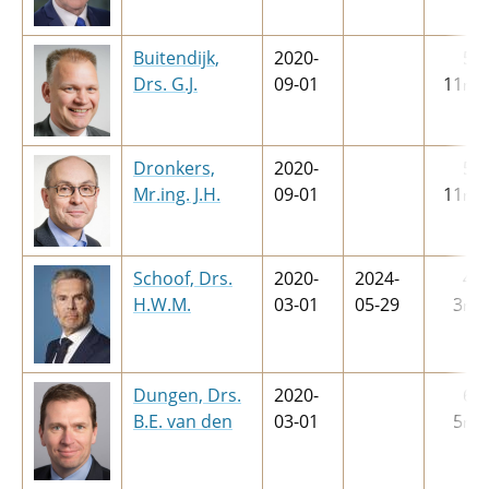
Buitendijk,
2020-
5
j
Drs. G.J.
09-01
11
m
Dronkers,
2020-
5
j
Mr.ing. J.H.
09-01
11
m
Schoof, Drs.
2020-
2024-
4
j
H.W.M.
03-01
05-29
3
m
Dungen, Drs.
2020-
6
j
B.E. van den
03-01
5
m