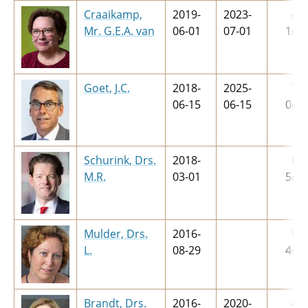
Craaikamp,
2019-
2023-
4
j
Mr. G.E.A. van
06-01
07-01
1
m
Goet, J.C.
2018-
2025-
7
j
06-15
06-15
0
m
Schurink, Drs.
2018-
8
j
M.R.
03-01
5
m
Mulder, Drs.
2016-
9
j
L.
08-29
4
m
Brandt, Drs.
2016-
2020-
4
j