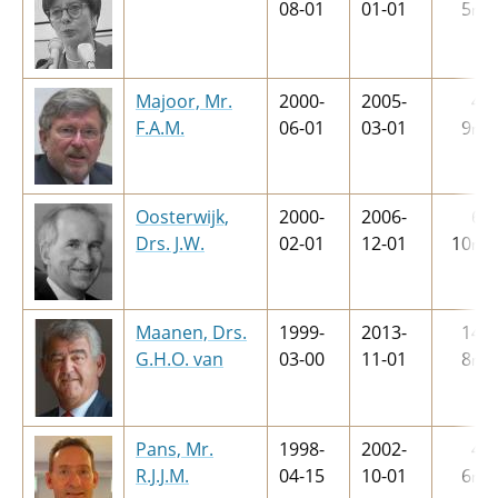
08-01
01-01
5
m
Majoor, Mr.
2000-
2005-
4
j
F.A.M.
06-01
03-01
9
m
Oosterwijk,
2000-
2006-
6
j
Drs. J.W.
02-01
12-01
10
m
Maanen, Drs.
1999-
2013-
14
j
G.H.O. van
03-00
11-01
8
m
Pans, Mr.
1998-
2002-
4
j
R.J.J.M.
04-15
10-01
6
m