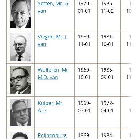
Setten, Mr. G.
1970-
1985-
15
j
van
01-01
11-02
10
m
Viegen, Mr. J.
1969-
1981-
11
j
van
11-01
10-01
11
m
Wolferen, Mr.
1969-
1985-
15
j
M.D. van
10-01
09-01
11
m
Kuiper, Mr.
1969-
1972-
3
j
A.D.
03-01
04-01
1
m
Peijnenburg,
1969-
1984-
15
j