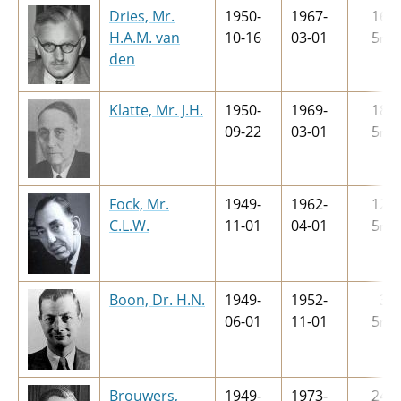
Dries, Mr.
1950-
1967-
16
j
H.A.M. van
10-16
03-01
5
m
den
Klatte, Mr. J.H.
1950-
1969-
18
j
09-22
03-01
5
m
Fock, Mr.
1949-
1962-
12
j
C.L.W.
11-01
04-01
5
m
Boon, Dr. H.N.
1949-
1952-
3
j
06-01
11-01
5
m
Brouwers,
1949-
1973-
24
j