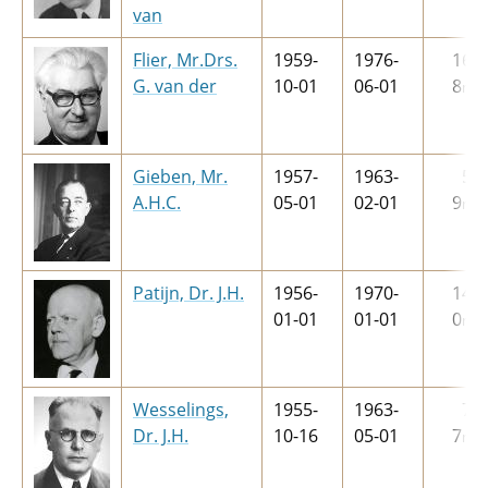
van
Flier, Mr.Drs.
1959-
1976-
16
j
G. van der
10-01
06-01
8
m
Gieben, Mr.
1957-
1963-
5
j
A.H.C.
05-01
02-01
9
m
Patijn, Dr. J.H.
1956-
1970-
14
j
01-01
01-01
0
m
Wesselings,
1955-
1963-
7
j
Dr. J.H.
10-16
05-01
7
m