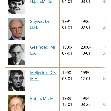
H.J.Th.M. de
04-01
08-01
4
m
Suyver, Dr.
1991-
1996-
5
j
J.J.H.
01-01
03-01
2
m
Geelhoed, Mr.
1990-
2000-
10
j
L.A.
07-01
10-01
3
m
Meijerink, Drs.
1990-
1995-
5
j
M.H.
06-01
12-01
6
m
Patijn, Mr. M.
1989-
1994-
4
j
12-01
08-22
9
m