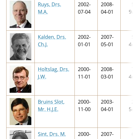
Ruys, Drs.
2002-
2008-
5
j
M.A.
07-04
04-01
9
m
Kalden, Drs.
2002-
2007-
5
j
Ch.J.
01-01
05-01
4
m
Holtslag, Drs.
2000-
2008-
7
j
J.W.
11-01
03-01
4
m
Bruins Slot,
2000-
2003-
2
j
Mr. H.J.E.
11-00
04-01
5
m
Sint, Drs. M.
2000-
2007-
6
j