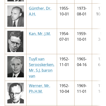
Günther, Dr.
1955-
1973-
17
j
A.H.
10-01
08-01
10
m
Kan, Mr. J.M.
1954-
1959-
5
j
07-01
10-01
3
m
Tuyll van
1952-
1965-
12
j
Serooskerken,
11-01
04-16
6
m
Mr. S.J. baron
van
Werner, Mr.
1952-
1969-
17
j
Ph.H.M.
10-04
11-01
1
m