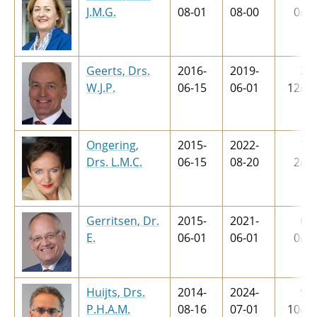
J.M.G.
08-01
08-00
0
m
Geerts, Drs.
2016-
2019-
2
j
W.J.P.
06-15
06-01
12
m
Ongering,
2015-
2022-
7
j
Drs. L.M.C.
06-15
08-20
2
m
Gerritsen, Dr.
2015-
2021-
6
j
E.
06-01
06-01
0
m
Huijts, Drs.
2014-
2024-
9
j
P.H.A.M.
08-16
07-01
10
m