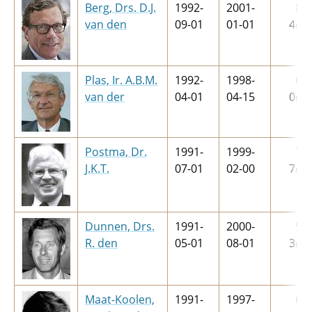
Berg, Drs. D.J.
1992-
2001-
8
j
van den
09-01
01-01
4
m
Plas, Ir. A.B.M.
1992-
1998-
6
j
van der
04-01
04-15
0
m
Postma, Dr.
1991-
1999-
7
j
J.K.T.
07-01
02-00
7
m
Dunnen, Drs.
1991-
2000-
9
j
R. den
05-01
08-01
3
m
Maat-Koolen,
1991-
1997-
6
j