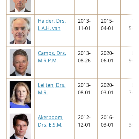
Halder, Drs.
2013-
2015-
1
j
L.A.H. van
11-01
04-01
5
m
Camps, Drs.
2013-
2020-
6
j
M.R.P.M.
08-26
06-01
9
m
Leijten, Drs.
2013-
2020-
6
j
M.R.
08-01
03-01
7
m
Akerboom,
2012-
2016-
3
j
Drs. E.S.M.
12-01
03-01
3
m