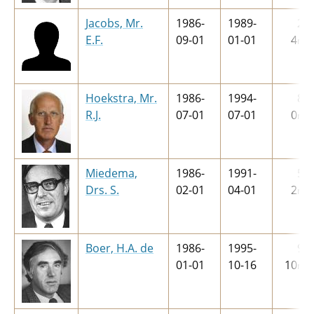
Jacobs, Mr.
1986-
1989-
2
j
E.F.
09-01
01-01
4
m
Hoekstra, Mr.
1986-
1994-
8
j
R.J.
07-01
07-01
0
m
Miedema,
1986-
1991-
5
j
Drs. S.
02-01
04-01
2
m
Boer, H.A. de
1986-
1995-
9
j
01-01
10-16
10
m