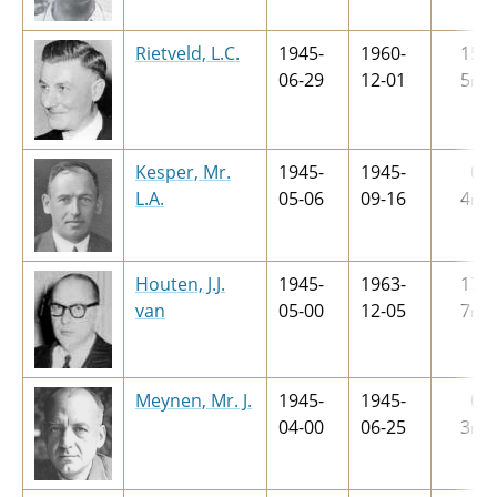
Rietveld, L.C.
1945-
1960-
15
j
06-29
12-01
5
m
Kesper, Mr.
1945-
1945-
0
j
L.A.
05-06
09-16
4
m
Houten, J.J.
1945-
1963-
17
j
van
05-00
12-05
7
m
Meynen, Mr. J.
1945-
1945-
0
j
04-00
06-25
3
m