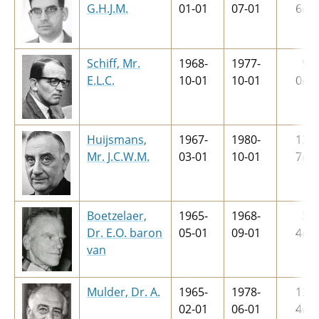
G.H.J.M.
01-01
07-01
6
m
Schiff, Mr.
1968-
1977-
9
j
E.L.C.
10-01
10-01
0
m
Huijsmans,
1967-
1980-
13
j
Mr. J.C.W.M.
03-01
10-01
7
m
Boetzelaer,
1965-
1968-
3
j
Dr. E.O. baron
05-01
09-01
4
m
van
Mulder, Dr. A.
1965-
1978-
13
j
02-01
06-01
4
m