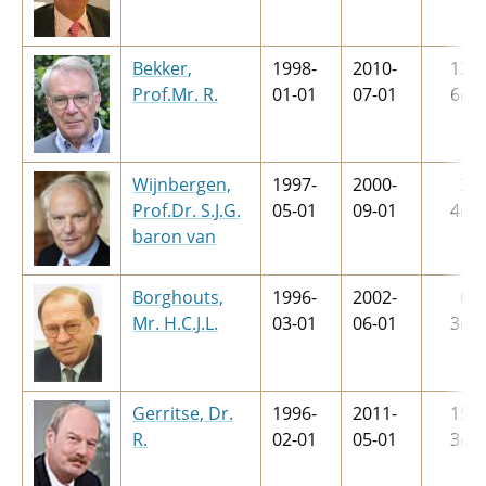
Bekker,
1998-
2010-
12
j
Prof.Mr. R.
01-01
07-01
6
m
Wijnbergen,
1997-
2000-
3
j
Prof.Dr. S.J.G.
05-01
09-01
4
m
baron van
Borghouts,
1996-
2002-
6
j
Mr. H.C.J.L.
03-01
06-01
3
m
Gerritse, Dr.
1996-
2011-
15
j
R.
02-01
05-01
3
m