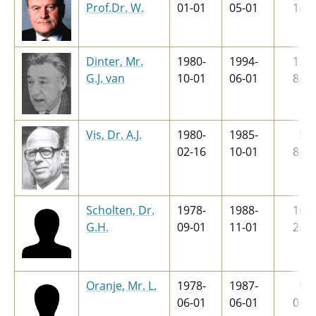
Prof.Dr. W.
01-01
05-01
1
m
Dinter, Mr.
1980-
1994-
13
j
G.J. van
10-01
06-01
8
m
Vis, Dr. A.J.
1980-
1985-
5
j
02-16
10-01
8
m
Scholten, Dr.
1978-
1988-
10
j
G.H.
09-01
11-01
2
m
Oranje, Mr. L.
1978-
1987-
9
j
06-01
06-01
0
m