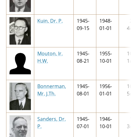
Kuin, Dr. P.
1945-
1948-
2
j
09-15
01-01
4
m
Mouton, Ir.
1945-
1955-
10
j
H.W.
08-21
10-01
1
m
Bonnerman,
1945-
1956-
10
j
Mr. J.Th.
08-01
01-01
5
m
Sanders, Dr.
1945-
1946-
1
j
P.
07-01
10-01
3
m