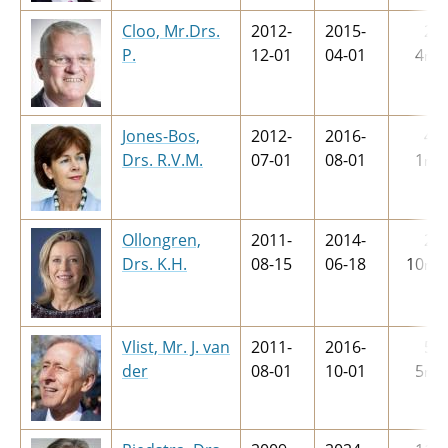
Cloo, Mr.Drs.
2012-
2015-
2
j
P.
12-01
04-01
4
m
Jones-Bos,
2012-
2016-
4
j
Drs. R.V.M.
07-01
08-01
1
m
Ollongren,
2011-
2014-
2
j
Drs. K.H.
08-15
06-18
10
m
Vlist, Mr. J. van
2011-
2016-
5
j
der
08-01
10-01
5
m