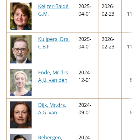
Keijzer-Baldé,
2025-
2026-
0
j
G.M.
04-01
02-23
11
m
Kuijpers, Drs.
2025-
2026-
0
j
C.B.F.
04-01
02-23
11
m
Ende, Mr.drs.
2024-
1
j
A.J.I. van den
12-01
8
m
Dijk, Mr.drs.
2024-
2
j
A.G. van
09-01
6
m
Rebergen,
2024-
2
j