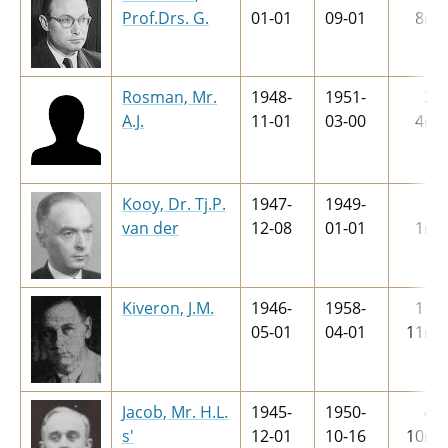
Prof.Drs. G.
01-01
09-01
8
m
Rosman, Mr.
1948-
1951-
2
j
A.J.
11-01
03-00
4
m
Kooy, Dr. Tj.P.
1947-
1949-
1
j
van der
12-08
01-01
1
m
Kiveron, J.M.
1946-
1958-
11
j
05-01
04-01
11
m
Jacob, Mr. H.L.
1945-
1950-
4
j
s'
12-01
10-16
10
m