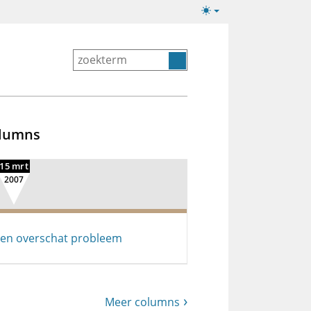
Lichte/donkere
weergave
lumns
15 mrt
2007
en overschat probleem
Meer columns