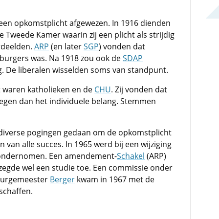
 een opkomstplicht afgewezen. In 1916 dienden
e Tweede Kamer waarin zij een plicht als strijdig
rdeelden.
ARP
(en later
SGP
) vonden dat
 burgers was. Na 1918 zou ook de
SDAP
. De liberalen wisselden soms van standpunt.
 waren katholieken en de
CHU
. Zij vonden dat
egen dan het individuele belang. Stemmen
 diverse pogingen gedaan om de opkomstplicht
 van alle succes. In 1965 werd bij een wijziging
g ondernomen. Een amendement-
Schakel
(ARP)
zegde wel een studie toe. Een commissie onder
 burgemeester
Berger
kwam in 1967 met de
schaffen.