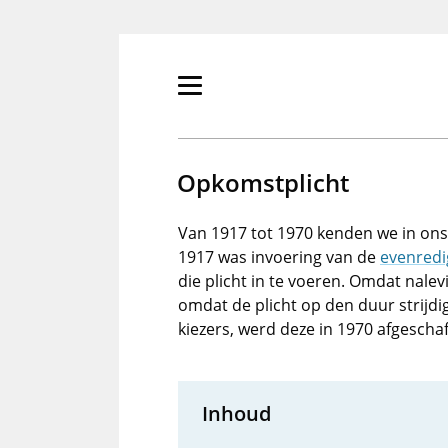
Overslaan
en
naar
de
Primair
inhoud
menu
gaan
tonen/verbergen
Opkomstplicht
Van 1917 tot 1970 kenden we in ons 
1917 was invoering van de
evenredi
die plicht in te voeren. Omdat nalevi
omdat de plicht op den duur strij
kiezers, werd deze in 1970 afgeschaf
Inhoud