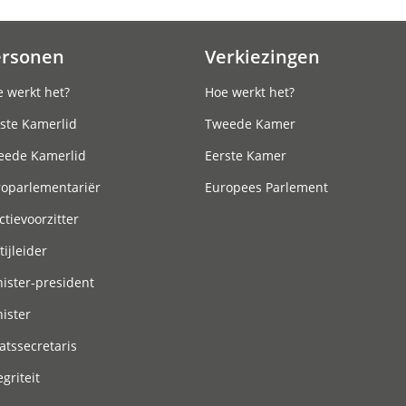
ersonen
Verkiezingen
 werkt het?
Hoe werkt het?
ste Kamerlid
Tweede Kamer
eede Kamerlid
Eerste Kamer
roparlementariër
Europees Parlement
ctievoorzitter
tijleider
ister-president
ister
atssecretaris
egriteit